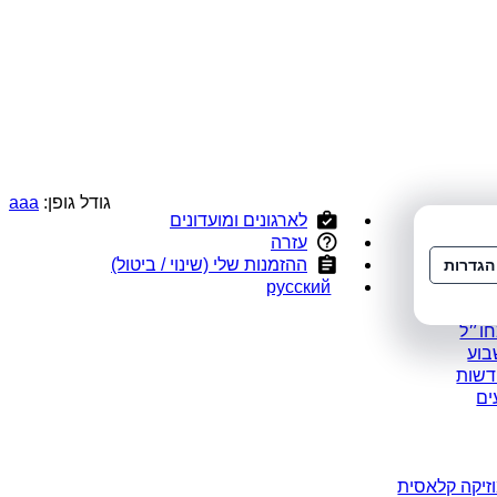
גודל גופן:
a
a
a
לארגונים ומועדונים
י
עזרה
ס
ההזמנות שלי (שינוי / ביטול)
הגדרות
ומלצים
русский
במבצע
חו״ל
בוע
דשות
ים
זיקה קלאסית