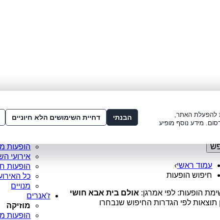
לתשלום:
3221*
או
072-275-3221
מדור
ו׳ 8:00-15:00, ש׳ 8:00-21:00
עמוד ראש
ות להפעלת האתר,
סופר פריי
הבנתי
דחיית השימושים הלא חיוניים
סום. מידע נוסף מופיע
מופעים מ
כרטיסים 
ש
הופעות מ
אירועי הש
עמוד ראשי
›
הופעות ח
חיפוש הופעות
כל האירוע
מנויים
מת הופעות: לפי אמרגן:
אולם בית אבא חושי
ז'אנרים
 תוצאות לפי הגדרות החיפוש שנבחרו
מוזיקה
הופעות מו