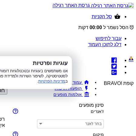
גרסת האתר רגילה
סל הקניות
הסל נשמר ל
00:00
דקות
עבור לחיפוש
דלג לתוכן העמוד
עוגיות ופרטיות
א׳-ה׳ 8:00-21:00, 
אנו משתמשים בעוגיות ובטכנולוגיות דומ
לסטטיסטיקה, לשיפור השירות ולמדידת פר
ב
מדיניות הפרטיות
.
עמוד ראשי
קופת !BRAVO
הופעות חדשות
חפ
אולמות מופעים
סינון מופעים
ז'אנרים
רשי
אין
מיקום