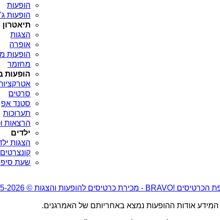
הופעות
הופעות ג'א
תיאטרון
הצגות
אופרה
הופעות מח
מחזמר
הופעות ב
אטרקציות
סרטים
סטנד אפ
תערוכות
הרצאות וכ
ילדים
הצגות ילד
קונצרטים 
שעת סיפו
סים !BRAVO - מכירת כרטיסים להופעות והצגות © 2005-2026
המידע אודות ההופעות נמצא באחריותם של האמרגנים.