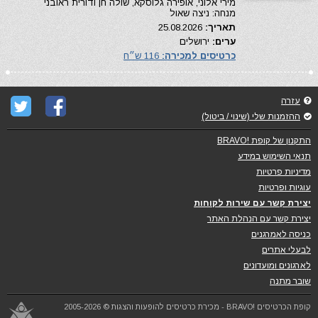
מירי אלוני, אופירה גלוסקא, שולה חן ודורית ראובני
מנחה: ניצה שאול
תאריך:
25.08.2026
ערים:
ירושלים
כרטיסים למכירה:
116 ש״ח
עזרה
ההזמנות שלי (שינוי / ביטול)
התקנון של קופת !BRAVO
תנאי השימוש במידע
מדיניות פרטיות
עוגיות ופרטיות
יצירת קשר עם שירות לקוחות
יצירת קשר עם הנהלת האתר
כניסה לאמרגנים
לבעלי אתרים
לארגונים ומועדונים
שובר מתנה
קופת הכרטיסים !BRAVO - מכירת כרטיסים להופעות והצגות © 2005-2026