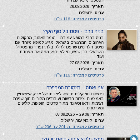
לפספס! מופע עמידה
תאריך:
26.08.2026
ערים:
ירושלים
כרטיסים למכירה:
116 ש״ח
בניה ברבי - פסטיבל סוף הקיץ
בניה ברבי במופע עמידה – הזמר האהוב, מהקולות
האהובים והמרגשים בישראל, מגיע למופע מיוחד עם
מיטב הלהיטים שהפכו לחלק בלתי נפרד מהפסקול
הישראלי: קרן שמש, מי לא יבוא, ממה את מפחדת
ועוד.
תאריך:
27.08.2026
ערים:
ירושלים
כרטיסים למכירה:
116 ש״ח
אני ואתה – תזמורת המהפכה
פרשנות מוזיקלית חדשה ליצירתו של אריק איינשטיין
באמצעות יצירות חדשות ועיבודים מקוריים תוך שזירת
דגימות וידאו וסאונד מתוך סרטים, הופעות, קליפים
ומערכונים.
תאריך:
29.08 – 03.09.2026
ערים:
קיבוץ יגור, ירושלים
כרטיסים למכירה:
מ-201 עד 236 ש״ח
מישהו לרוץ איתו - תיאטרון גשר