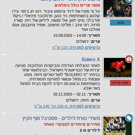
סופר פרייס כולל גימלאים
על פי ספרו של דויד גרוסמן עיבוד: רועי חן בימוי: עידו
קולטון בהשתתפות: ניר כנען, פרחОבר מיניאלי / ניקול
פודבלני, מיקי לאון, אלי מנשה, ליליאן שלי רות, קארין
מבצע
סרויה, רוני עינב / פולינה פחומוב, אופיר צויגנבום, אגם
אוזלבו ועוד
תאריך:
14.09 – 15.09.2026
ערים:
ירושלים
כרטיסים למכירה:
116 ש״ח
Bolero X
לאחר ההצלחה הגדולה והביקורות הנלהבות, מגיעה
יצירתו של הכוריאוגרף הישראלי, הבינלאומי שחר
בנימיני "BOLERO X" לאודיטוריום חיפה. מסע
עוצמתי בין מחול עכשווי למוזיקה תזמורתית,
סופר פרייס
בהשתתפות וביצוע 30 רקדני להקת הבית למחול
באר-שבע.
תאריך:
02.11 – 03.11.2026
ערים:
חיפה, ירושלים
כרטיסים למכירה:
מ-165 עד 245 ש״ח
משירי כוורת לילדים - פסטיבל סוף הקיץ
מחירים מיוחדים למבקרי האתר
לילדים מ-2