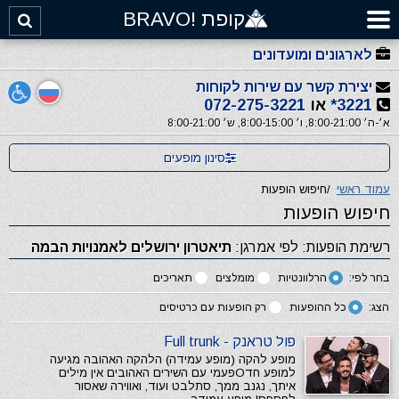
קופת !BRAVO
לארגונים ומועדונים
יצירת קשר עם שירות לקוחות
3221*
או
072-275-3221
א׳-ה׳ 8:00-21:00, ו׳ 8:00-15:00, ש׳ 8:00-21:00
סינון מופעים
עמוד ראשי
/
חיפוש הופעות
חיפוש הופעות
רשימת הופעות: לפי אמרגן:
תיאטרון ירושלים לאמנויות הבמה
בחר לפי:
הרלוונטיות
מומלצים
תאריכים
הצג:
כל ההופעות
רק הופעות עם כרטיסים
פול טראנק - Full trunk
מופע להקה (מופע עמידה) הלהקה האהובה מגיעה
למופע חדОפעמי עם השירים האהובים אין מילים
איתך, נגנב ממך, סתלבט ועוד, ואווירה שאסור