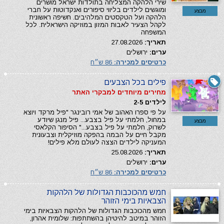
שירי הלהקה המצליחה בתולדות ישראל מושרים
ומוגשים לילדים בליווי סיפורים ואנקדוטות על חברי
מבצע
הלהקה ועל הטקסטים המלהיבים. חשיפה ראשונית
לקהל הצעיר לאבות המזון במוזיקה הישראלית. לכל
המשפחה
תאריך:
27.08.2026
ערים:
ירושלים
כרטיסים למכירה:
86 ש״ח
פילים בכל הצבעים
מחירים מיוחדים למבקרי האתר
לילדים 2-5
על פי ספרו האהוב של אמי רובינגר "פיל מרקד ויוצא
במחול, חלמתי על פיל בצבע... פיל מנגן שיודע
מבצע
לשרוק, חלמתי על פיל בצבע..." הסיפור הקלאסי
מקבל חיים על הבמה בהפקה מוזיקלית וצבעונית
המעניקה לילדים הצצה לעולם מלא פילים!
תאריך:
25.08.2026
ערים:
ירושלים
כרטיסים למכירה:
86 ש״ח
חמש מהכוכבות הגדולות של הלהקות
הצבאיות בימי הזוהר
חמש מהכוכבות הגדולות של הלהקות הצבאיות בימי
הזוהר במיטב להיטיהן בהשתתפות: שלומית אהרון,