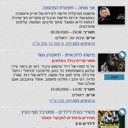
אני ואתה – תזמורת המהפכה
פרשנות מוזיקלית חדשה ליצירתו של אריק איינשטיין
באמצעות יצירות חדשות ועיבודים מקוריים תוך שזירת
דגימות וידאו וסאונד מתוך סרטים, הופעות, קליפים
ומערכונים.
תאריך:
29.08 – 03.09.2026
ערים:
קיבוץ יגור, ירושלים
כרטיסים למכירה:
מ-201 עד 236 ש״ח
מישהו לרוץ איתו - תיאטרון גשר
סופר פרייס כולל גימלאים
על פי ספרו של דויד גרוסמן עיבוד: רועי חן בימוי: עידו
קולטון בהשתתפות: ניר כנען, פרחОבר מיניאלי / ניקול
פודבלני, מיקי לאון, אלי מנשה, ליליאן שלי רות, קארין
מבצע
סרויה, רוני עינב / פולינה פחומוב, אופיר צויגנבום, אגם
אוזלבו ועוד
תאריך:
14.09 – 15.09.2026
ערים:
ירושלים
כרטיסים למכירה:
116 ש״ח
משירי כוורת לילדים - פסטיבל סוף הקיץ
מחירים מיוחדים למבקרי האתר
לילדים מ-2