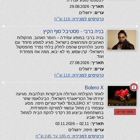
לפספס! מופע עמידה
תאריך:
26.08.2026
ערים:
ירושלים
כרטיסים למכירה:
116 ש״ח
בניה ברבי - פסטיבל סוף הקיץ
בניה ברבי במופע עמידה – הזמר האהוב, מהקולות
האהובים והמרגשים בישראל, מגיע למופע מיוחד עם
מיטב הלהיטים שהפכו לחלק בלתי נפרד מהפסקול
הישראלי: קרן שמש, מי לא יבוא, ממה את מפחדת
ועוד.
תאריך:
27.08.2026
ערים:
ירושלים
כרטיסים למכירה:
116 ש״ח
Bolero X
לאחר ההצלחה הגדולה והביקורות הנלהבות, מגיעה
יצירתו של הכוריאוגרף הישראלי, הבינלאומי שחר
בנימיני "BOLERO X" לאודיטוריום חיפה. מסע
עוצמתי בין מחול עכשווי למוזיקה תזמורתית,
סופר פרייס
בהשתתפות וביצוע 30 רקדני להקת הבית למחול
באר-שבע.
תאריך:
02.11 – 03.11.2026
ערים:
חיפה, ירושלים
כרטיסים למכירה:
מ-165 עד 245 ש״ח