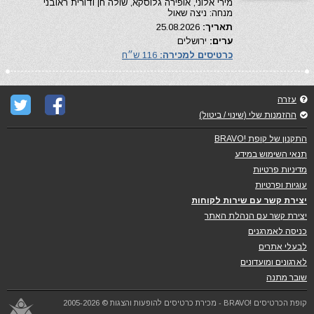
מירי אלוני, אופירה גלוסקא, שולה חן ודורית ראובני
מנחה: ניצה שאול
תאריך:
25.08.2026
ערים:
ירושלים
כרטיסים למכירה:
116 ש״ח
עזרה
ההזמנות שלי (שינוי / ביטול)
התקנון של קופת !BRAVO
תנאי השימוש במידע
מדיניות פרטיות
עוגיות ופרטיות
יצירת קשר עם שירות לקוחות
יצירת קשר עם הנהלת האתר
כניסה לאמרגנים
לבעלי אתרים
לארגונים ומועדונים
שובר מתנה
קופת הכרטיסים !BRAVO - מכירת כרטיסים להופעות והצגות © 2005-2026