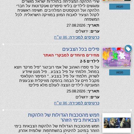
שירי הלהקה המצליחה בתולדות ישראל מושרים
ומוגשים לילדים בליווי סיפורים ואנקדוטות על חברי
מבצע
הלהקה ועל הטקסטים המלהיבים. חשיפה ראשונית
לקהל הצעיר לאבות המזון במוזיקה הישראלית. לכל
המשפחה
תאריך:
27.08.2026
ערים:
ירושלים
כרטיסים למכירה:
86 ש״ח
פילים בכל הצבעים
מחירים מיוחדים למבקרי האתר
לילדים 2-5
על פי ספרו האהוב של אמי רובינגר "פיל מרקד ויוצא
במחול, חלמתי על פיל בצבע... פיל מנגן שיודע
מבצע
לשרוק, חלמתי על פיל בצבע..." הסיפור הקלאסי
מקבל חיים על הבמה בהפקה מוזיקלית וצבעונית
המעניקה לילדים הצצה לעולם מלא פילים!
תאריך:
25.08.2026
ערים:
ירושלים
כרטיסים למכירה:
86 ש״ח
חמש מהכוכבות הגדולות של הלהקות
הצבאיות בימי הזוהר
חמש מהכוכבות הגדולות של הלהקות הצבאיות בימי
הזוהר במיטב להיטיהן בהשתתפות: שלומית אהרון,