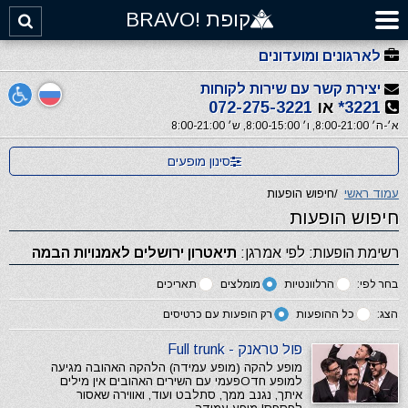
קופת !BRAVO
לארגונים ומועדונים
יצירת קשר עם שירות לקוחות
3221*
או
072-275-3221
א׳-ה׳ 8:00-21:00, ו׳ 8:00-15:00, ש׳ 8:00-21:00
סינון מופעים
עמוד ראשי
/
חיפוש הופעות
חיפוש הופעות
רשימת הופעות: לפי אמרגן:
תיאטרון ירושלים לאמנויות הבמה
בחר לפי:
הרלוונטיות
מומלצים
תאריכים
הצג:
כל ההופעות
רק הופעות עם כרטיסים
פול טראנק - Full trunk
מופע להקה (מופע עמידה) הלהקה האהובה מגיעה
למופע חדОפעמי עם השירים האהובים אין מילים
איתך, נגנב ממך, סתלבט ועוד, ואווירה שאסור