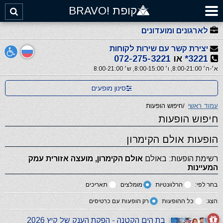
קופת !BRAVO
לארגונים ומועדונים
יצירת קשר עם שירות לקוחות
3221*
או
072-275-3221
א׳-ה׳ 8:00-21:00, ו׳ 8:00-15:00, ש׳ 8:00-21:00
סינון מופעים
עמוד ראשי
/
חיפוש הופעות
חיפוש הופעות
הופעות אולם הקימרון
רשימת הופעות: באולם
אולם הקימרון, מועצה אזורית עמק
המעיינות
בחר לפי:
הרלוונטיות
מומלצים
תאריכים
הצג:
כל ההופעות
רק הופעות עם כרטיסים
בת הים הקטנה - הפקת הענק של קיץ 2026