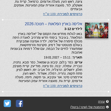
ציונה, ראש העין, מעלה אדומים, כרמיאל, קרית גת,
אשקלון, לוד, מועצה אזורית עמק המעיינות, אופקים,
גבעתיים
כרטיסים למכירה:
109 ש״ח
אליסה בארץ הפלאות – חנוכה 2026
לילדים 3-12
בואו לגלות מחדש את הקסם של "אליסה בארץ
הפלאות", בעיבוד בימתי חדש ומרהיב לאגדה היפה
מכולן! סיפורה של אליסה, ילדה אמיצה שמבקרת
בעולם פנטסטי של דמיון, סקרנות והרפתקאות,
שמתעורר לחיים על הבמה, עם שלל דמויות צבעוניות
ואהובות.
תאריך:
15.11 – 19.01.2027
ערים:
כפר בלום, קיבוץ גן שמואל, כפר סבא, נתניה,
טבריה, עפולה, יבנה, נס ציונה, מודיעין, קרית מוצקין,
חולון, ירושלים, הרצליה, תל אביב-יפו, ראשון לציון,
פתח תקווה, נהריה, רמלה, אשדוד, ראש העין,
איירפורט סיטי, אור עקיבא, גני תקווה, חיפה, מעלה
אדומים, קרית גת, מועצה אזורית עמק המעיינות
כרטיסים למכירה:
109 ש״ח
עזרה
ההזמנות שלי (שינוי / ביטול)