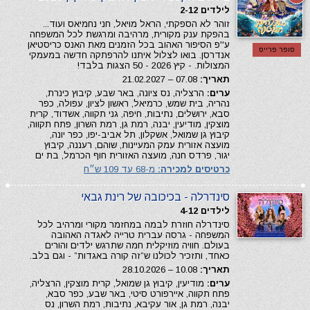
לילדים 2-12
זוהר לא הספקתי, הראל מויאל, חני נחמיאס ועוד...
בהפקת ענק מקורית, מרהיבה ומרגשת לכל המשפחה
ע''פ הסיפור האהוב בכל הזמנים מאת האנס כריסטיאן
סופר פרייס
אנדרסן. בואו לצלול איתנו להרפתקה חדשה במעמקי
המצולות. - קיץ 2026 - 50 הצגות בלבד!
תאריך:
07.08 – 21.02.2027
ערים:
הרצליה, נס ציונה, באר שבע, קיבוץ כינרת,
נהריה, בית שמש, כרמיאל, ראשון לציון, עפולה, כפר
סבא, ירושלים, נתיבות, חיפה, גני תקווה, אשדוד, קרית
מוצקין, מודיעין, יבנה, רמת גן, רמת השרון, פתח תקווה,
קיבוץ גן שמואל, אשקלון, תל אביב-יפו, כפר יונה,
מועצה אזורית עמק המעיינות, שוהם, רעננה, קיבוץ
יגור, פרדס חנה, מועצה האזורית חוף הכרמל, בת ים
כרטיסים למכירה:
מ-68 עד 109 ש״ח
סינדרלה - בכיכובה של רינת גבאי
לילדים 4-12
סינדרלה חוזרת לבמה במחזמר מקורי ומרהיב לכל
המשפחה - גרסה עברית טרייה לאגדה האהובה
בעולם. חוויה מוזיקלית חמה שתרגש ילדים והורים
כאחד, ותזכיר לכולנו ש”זה קורה באגדות” - וגם בלב.
תאריך:
10.08 – 28.10.2026
ערים:
מודיעין, קיבוץ גן שמואל, קרית מוצקין, הרצליה,
פתח תקווה, איירפורט סיטי, באר שבע, כפר סבא,
יבנה, רמת גן, אור עקיבא, נתיבות, רמת השרון, נס