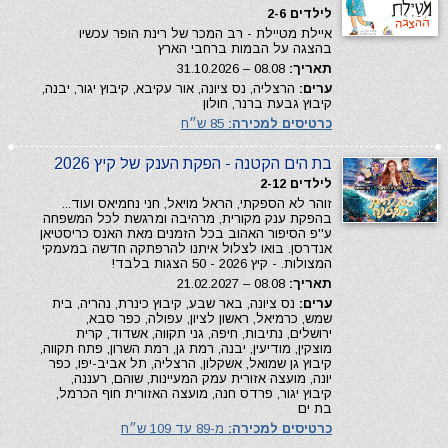
לילדים 2-6
איילת מטיילת - רב המכר של רינת הופר עכשיו
בהצגה על הבמות ברחבי הארץ
תאריך:
08.08 – 31.10.2026
ערים:
הרצליה, נס ציונה, אור עקיבא, קיבוץ יגור, יבנה,
קיבוץ גבעת ברנר, חולון
כרטיסים למכירה:
85 ש״ח
בת הים הקטנה - הפקת הענק של קיץ 2026
לילדים 2-12
זוהר לא הספקתי, הראל מויאל, חני נחמיאס ועוד...
בהפקת ענק מקורית, מרהיבה ומרגשת לכל המשפחה
ע''פ הסיפור האהוב בכל הזמנים מאת האנס כריסטיאן
אנדרסן. בואו לצלול איתנו להרפתקה חדשה במעמקי
המצולות. - קיץ 2026 - 50 הצגות בלבד!
תאריך:
08.08 – 21.02.2027
ערים:
נס ציונה, באר שבע, קיבוץ כינרת, נהריה, בית
שמש, כרמיאל, ראשון לציון, עפולה, כפר סבא,
ירושלים, נתיבות, חיפה, גני תקווה, אשדוד, קרית
מוצקין, מודיעין, יבנה, רמת גן, רמת השרון, פתח תקווה,
קיבוץ גן שמואל, אשקלון, הרצליה, תל אביב-יפו, כפר
יונה, מועצה אזורית עמק המעיינות, שוהם, רעננה,
קיבוץ יגור, פרדס חנה, מועצה האזורית חוף הכרמל,
בת ים
כרטיסים למכירה:
מ-89 עד 109 ש״ח