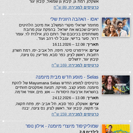
אשקלון, רמת גן, קיבוץ גן שמואל, קיבוץ יגור
כרטיסים למכירה:
89 ש״ח
יאסו - האהבה היוונית שלי
מחזמר ישראלי מקורי המשלב את מיטב הלהיטים
היווניים שכבשו את ישראל. בהפקת ענק מרובת
משתתפים בכיכובם של: רותם כהן, אילנית לוי, עומר
דרור, סער בדישי, ענבל לוי רהב ועוד..
תאריך:
12.08 – 16.11.2026
ערים:
איירפורט סיטי, חיפה, תל אביב-יפו, רמת השרון,
רחובות, ראשון לציון, כפר סבא, מודיעין, נס ציונה,
קיבוץ יגור, ירושלים
כרטיסים למכירה:
169 ש״ח
Selas - מופע חדש מבית מיומנה
כרטיסים למופע החדש Mayumana Selas של להקת
מיומנה. מופע קצב, מוזיקה, תנועה ואפקטים חזותיים
בהשראת ארבעת היסודות — אש, מים, אוויר ואדמה.
תאריך:
13.08 – 24.12.2026
ערים:
אשקלון, כפר סבא, תל אביב-יפו, פתח תקווה,
גני תקווה, קיבוץ יגור, ראשון לציון, נס ציונה, יבנה
כרטיסים למכירה:
159 ש״ח
שמוליקיפוד מיוצרי מיומנה - אילון נופר
לילדים 2-9