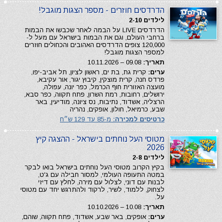
הדרדסים חוזרים - מספר הצגות מוגבל!
לילדים 2-10
הדרדסים LIVE על הבמה לאחר שכבשו את הבמות
ברחבי העולם, וגם את הבמות בישראל עם מעל ל-
120,000 צופים הדרדסים האהובים והכחולים חוזרים
למספר הצגות מוגבל!
תאריך:
09.08 – 10.11.2026
ערים:
קרית גת, בת ים, ראשון לציון, תל אביב-יפו,
פרדס חנה, קרית מוצקין, קיבוץ יגור, אור עקיבא,
מועצה האזורית חוף הכרמל, כפר יונה, עפולה,
ירושלים, רחובות, רמת השרון, פתח תקווה, כפר סבא,
הרצליה, אשדוד, נתיבות, נס ציונה, מודיעין, באר
שבע, כרמיאל, חולון, אופקים, נהריה
כרטיסים למכירה:
מ-85 עד 129 ש״ח
מטוסי העל נוחתים בישראל - ההצגה קיץ
2026
לילדים 2-8
בקיץ הקרוב מטוסי העל נוחתים בישראל בואו לבקר
במטה התעופה העולמי, למסור חבילה עם ג'ט,
לבנות עם דוני, לצלול עם מירה, לחלץ עם דיזי
לצחוק, ללמוד, לשיר, לרקוד ולהתרגש יחד עם מטוסי
על.
תאריך:
10.08 – 10.10.2026
ערים:
אופקים, באר שבע, אשדוד, פתח תקווה, שוהם,