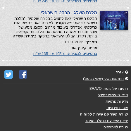
כרטיסים למכירה:
מ-120 עד 245 ש״ח
מלכת השלג - הבלט הישראלי
הבלט הישראלי גאה להציג בבכורה עולמית: "מלכת
השלג" כוריאוגרפיה מקורית לאגדה האהובה של הנס
כריסטיאן אנדרסן בעיבוד מרהיב וקסום. מסע של
אומץ חברות ואהבה הממיסה את הלבבות הקפואים
ביותר. רקדני הבלט הישראלי בהפקה בימתית עשירה
תאריך:
01.10.2026
ערים:
קיבוץ יגור
כרטיסים למכירה:
מ-105 עד 135 ש״ח
עזרה
ההזמנות שלי (שינוי / ביטול)
התקנון של קופת !BRAVO
תנאי השימוש במידע
מדיניות פרטיות
עוגיות ופרטיות
יצירת קשר עם שירות לקוחות
יצירת קשר עם הנהלת האתר
כניסה לאמרגנים