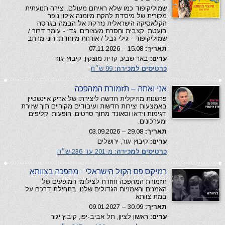
שמוליקיפוד כמו שלא ראיתם מעולם. יצירה תנועתית
מקורית של מיסדת להקת מיומנה אילון נופר
הקלאסיקה הישראלית נזרקת אל הבמה בגרסה
בועטת, קצבית וחסרת מעצורים. גדי - עומר דרור /
שמוליקיפוד - גילי גבל / אורחת מיוחדת: רוני מרחב
תאריך:
15.08 – 07.11.2026
ערים:
באר שבע, קרית מוצקין, קיבוץ יגור
כרטיסים למכירה:
99 ש״ח
אני ואתה – תזמורת המהפכה
פרשנות מוזיקלית חדשה ליצירתו של אריק איינשטיין
באמצעות יצירות חדשות ועיבודים מקוריים תוך שזירת
דגימות וידאו וסאונד מתוך סרטים, הופעות, קליפים
ומערכונים.
תאריך:
29.08 – 03.09.2026
ערים:
קיבוץ יגור, ירושלים
כרטיסים למכירה:
מ-201 עד 236 ש״ח
רמיקס פס הקול הישראלי - מהפכה בצוותא
תזמורת המהפכה חוזרת לצילומי המופעים של
האמנים והאמניות הגדולים שלנו, בתחילת דרכם על
במת צוותא
תאריך:
30.09 – 09.01.2027
ערים:
ראשון לציון, תל אביב-יפו, קיבוץ יגור