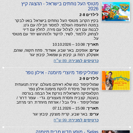
מטוסי העל נוחתים בישראל - ההצגה קיץ
2026
לילדים 2-8
בקיץ הקרוב מטוסי העל נוחתים בישראל בואו לבקר
במטה התעופה העולמי, למסור חבילה עם ג'ט,
לבנות עם דוני, לצלול עם מירה, לחלץ עם דיזי
לצחוק, ללמוד, לשיר, לרקוד ולהתרגש יחד עם מטוסי
על.
תאריך:
10.08 – 10.10.2026
ערים:
אופקים, באר שבע, אשדוד, פתח תקווה, שוהם,
אשקלון, רמת גן, קיבוץ גן שמואל, קיבוץ יגור
כרטיסים למכירה:
89 ש״ח
שמוליקיפוד מיוצרי מיומנה - אילון נופר
לילדים 2-9
שמוליקיפוד כמו שלא ראיתם מעולם. יצירה תנועתית
מקורית של מיסדת להקת מיומנה אילון נופר
הקלאסיקה הישראלית נזרקת אל הבמה בגרסה
בועטת, קצבית וחסרת מעצורים. גדי - עומר דרור /
שמוליקיפוד - גילי גבל / אורחת מיוחדת: רוני מרחב
תאריך:
15.08 – 07.11.2026
ערים:
באר שבע, קרית מוצקין, קיבוץ יגור
כרטיסים למכירה:
99 ש״ח
Selas - מופע חדש מבית מיומנה