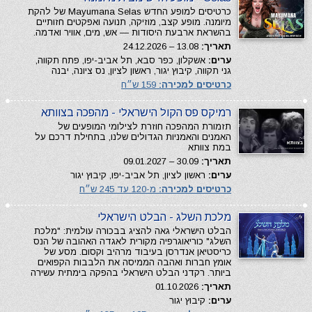
כרטיסים למופע החדש Mayumana Selas של להקת
מיומנה. מופע קצב, מוזיקה, תנועה ואפקטים חזותיים
בהשראת ארבעת היסודות — אש, מים, אוויר ואדמה.
תאריך:
13.08 – 24.12.2026
ערים:
אשקלון, כפר סבא, תל אביב-יפו, פתח תקווה,
גני תקווה, קיבוץ יגור, ראשון לציון, נס ציונה, יבנה
כרטיסים למכירה:
159 ש״ח
רמיקס פס הקול הישראלי - מהפכה בצוותא
תזמורת המהפכה חוזרת לצילומי המופעים של
האמנים והאמניות הגדולים שלנו, בתחילת דרכם על
במת צוותא
תאריך:
30.09 – 09.01.2027
ערים:
ראשון לציון, תל אביב-יפו, קיבוץ יגור
כרטיסים למכירה:
מ-120 עד 245 ש״ח
מלכת השלג - הבלט הישראלי
הבלט הישראלי גאה להציג בבכורה עולמית: "מלכת
השלג" כוריאוגרפיה מקורית לאגדה האהובה של הנס
כריסטיאן אנדרסן בעיבוד מרהיב וקסום. מסע של
אומץ חברות ואהבה הממיסה את הלבבות הקפואים
ביותר. רקדני הבלט הישראלי בהפקה בימתית עשירה
תאריך:
01.10.2026
ערים:
קיבוץ יגור