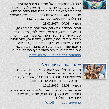
זוהר לא הספקתי, הראל מויאל, חני נחמיאס ועוד...
בהפקת ענק מקורית, מרהיבה ומרגשת לכל המשפחה
ע''פ הסיפור האהוב בכל הזמנים מאת האנס כריסטיאן
אנדרסן. בואו לצלול איתנו להרפתקה חדשה במעמקי
המצולות. - קיץ 2026 - 50 הצגות בלבד!
תאריך:
07.08 – 21.02.2027
ערים:
הרצליה, נס ציונה, באר שבע, קיבוץ כינרת,
נהריה, בית שמש, כרמיאל, ראשון לציון, עפולה, כפר
סבא, ירושלים, נתיבות, חיפה, גני תקווה, אשדוד, קרית
מוצקין, מודיעין, יבנה, רמת גן, רמת השרון, פתח תקווה,
קיבוץ גן שמואל, אשקלון, תל אביב-יפו, כפר יונה,
מועצה אזורית עמק המעיינות, שוהם, רעננה, קיבוץ
יגור, פרדס חנה, מועצה האזורית חוף הכרמל, בת ים
כרטיסים למכירה:
מ-85 עד 109 ש״ח
יאסו - האהבה היוונית שלי
מחזמר ישראלי מקורי המשלב את מיטב הלהיטים
היווניים שכבשו את ישראל. בהפקת ענק מרובת
משתתפים בכיכובם של: רותם כהן, אילנית לוי, עומר
דרור, סער בדישי, ענבל לוי רהב ועוד..
תאריך:
12.08 – 16.11.2026
ערים:
איירפורט סיטי, חיפה, תל אביב-יפו, רמת השרון,
רחובות, ראשון לציון, כפר סבא, מודיעין, נס ציונה,
קיבוץ יגור, ירושלים
כרטיסים למכירה:
169 ש״ח