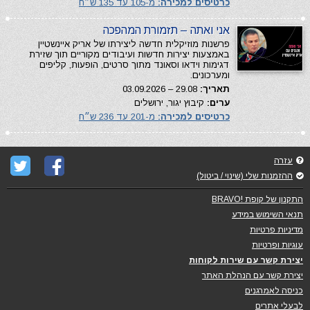
כרטיסים למכירה:
מ-105 עד 135 ש״ח
אני ואתה – תזמורת המהפכה
פרשנות מוזיקלית חדשה ליצירתו של אריק איינשטיין
באמצעות יצירות חדשות ועיבודים מקוריים תוך שזירת
דגימות וידאו וסאונד מתוך סרטים, הופעות, קליפים
ומערכונים.
תאריך:
29.08 – 03.09.2026
ערים:
קיבוץ יגור, ירושלים
כרטיסים למכירה:
מ-201 עד 236 ש״ח
עזרה
ההזמנות שלי (שינוי / ביטול)
התקנון של קופת !BRAVO
תנאי השימוש במידע
מדיניות פרטיות
עוגיות ופרטיות
יצירת קשר עם שירות לקוחות
יצירת קשר עם הנהלת האתר
כניסה לאמרגנים
לבעלי אתרים