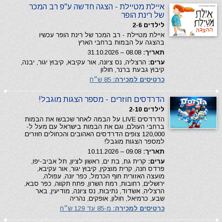
איילת מטיילת - הצגה חדשה ע"פ רב המכר
של רינת הופר
לילדים 2-6
איילת מטיילת - רב המכר של רינת הופר עכשיו
בהצגה על הבמות ברחבי הארץ
תאריך:
08.08 – 31.10.2026
ערים:
הרצליה, נס ציונה, אור עקיבא, קיבוץ יגור, יבנה,
קיבוץ גבעת ברנר, חולון
כרטיסים למכירה:
85 ש״ח
הדרדסים חוזרים - מספר הצגות מוגבל!
לילדים 2-10
הדרדסים LIVE על הבמה לאחר שכבשו את הבמות
ברחבי העולם, וגם את הבמות בישראל עם מעל ל-
120,000 צופים הדרדסים האהובים והכחולים חוזרים
למספר הצגות מוגבל!
תאריך:
09.08 – 10.11.2026
ערים:
קרית גת, בת ים, ראשון לציון, תל אביב-יפו,
פרדס חנה, קרית מוצקין, קיבוץ יגור, אור עקיבא,
מועצה האזורית חוף הכרמל, כפר יונה, עפולה,
ירושלים, רחובות, רמת השרון, פתח תקווה, כפר סבא,
הרצליה, אשדוד, נתיבות, נס ציונה, מודיעין, באר
שבע, כרמיאל, חולון, אופקים, נהריה
כרטיסים למכירה:
מ-85 עד 129 ש״ח