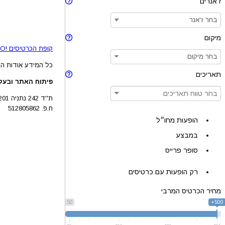
ז'אנרים
מיקום
קופת הכרטיסים !BRAVO - מכירת כרטיסים להופעות והצגות © 2005-2026
כל המידע אודות הה
תאריכים
פיתוח האתר ובעלו
ת''ד 242 נתניה 4210201
ח.פ. 512805862
הופעות מחו״ל
במבצע
סופר פרייס
רק הופעות עם כרטיסים
מחיר הכרטיס המרבי
50
500+