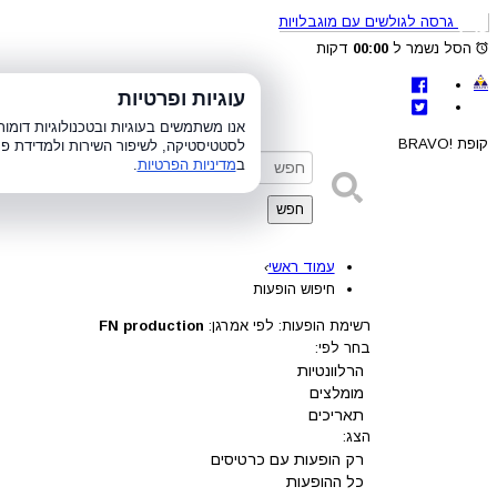
גרסה לגולשים עם מוגבלויות
הסל נשמר ל
00:00
דקות
לת
עוגיות ופרטיות
א׳-ה׳ 8:00-21:00, ו׳ 8:00-15:00, ש׳
אנו משתמשים בעוגיות ובטכנולוגיות דומ
קופת !BRAVO
לסטטיסטיקה, לשיפור השירות ולמדידת פר
ב
מדיניות הפרטיות
.
חפש
עמוד ראשי
›
חיפוש הופעות
רשימת הופעות: לפי אמרגן:
FN production
בחר לפי:
הרלוונטיות
מומלצים
תאריכים
הצג:
רק הופעות עם כרטיסים
כל ההופעות