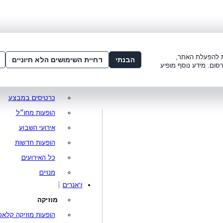
שלום:
3221*
או
072-275-3221
מדור
 8:00-21:00
עמוד ראשי
ות להפעלת האתר,
הבנתי
דחיית השימושים הלא חיוניים
סום. מידע נוסף מופיע
סופר פרייס
מופעים מומלצים
כרטיסים במבצע
הופעות מחו״ל
אירועי השבוע
הופעות חדשות
כל האירועים
מנויים
ז'אנרים
מוזיקה
הופעות מוזיקה קלאס