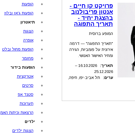
הופעות
פרויקט קו חיים -
אנטון פריבולנוב
הופעות ג'אז ובלוז
בהצגת יחיד -
תיאטרון
תאריך התפוגה
הצגות
המופע ברוסית
אופרה
"תאריך התפוגה" — דרמה
הופעות מחול ובלט
אירונית על פומביות, הגירה
ומחיר האישור האנושי.
מחזמר
תאריך:
.2026
16.10
–
הופעות בידור
25.12.2026
אטרקציות
ערים:
תל אביב-יפו, חיפה,
סרטים
סטנד אפ
תערוכות
הרצאות וכיתות האמן
ילדים
הצגות ילדים