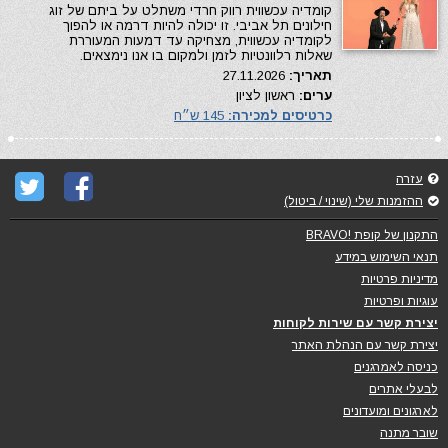
קומדיה עכשווית רווק חרדי משתלט על ביתם של זוג
חילונים תל אביבי. זו יכולה להיות דרמה או להפוך
לקומדיה עכשווית, מצחיקה עד דמעות המעוררת
שאלות רלוונטיות לזמן ולמקום בו אנו נימצאים.
תאריך:
27.11.2026
ערים:
ראשון לציון
כרטיסים למכירה:
145 ש״ח
עזרה
ההזמנות שלי (שינוי / ביטול)
התקנון של קופת !BRAVO
תנאי השימוש במידע
מדיניות פרטיות
עוגיות ופרטיות
יצירת קשר עם שירות לקוחות
יצירת קשר עם הנהלת האתר
כניסה לאמרגנים
לבעלי אתרים
לארגונים ומועדונים
שובר מתנה