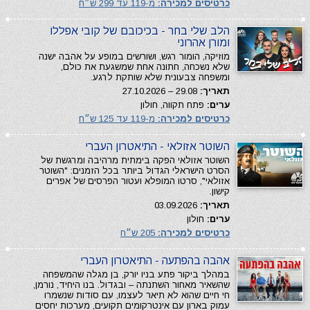
כרטיסים למכירה:
מ-119 עד 299 ש״ח
הלב שלי בחר - בכיכובם של קובי אפללו
ומורן אהרוני
מוזיקה, הומור רגש, ושורשים במופע על אהבה ישנה
שלא נשכחה, חתונה אחת שמשגעת את כולם,
ומשפחה צבעונית שלא שותקת לרגע.
תאריך:
29.08 – 27.10.2026
ערים:
פתח תקווה, חולון
כרטיסים למכירה:
מ-119 עד 125 ש״ח
השוטר אזולאי - התיאטרון העברי
השוטר אזולאי הפקה בימתית מרהיבה ומרגשת של
הסרט הישראלי הגדול ביותר בכל הזמנים: "השוטר
אזולאי", סרטו המופלא ועטור הפרסים של אפרים
קישון.
תאריך:
03.09.2026
ערים:
חולון
כרטיסים למכירה:
205 ש״ח
אהבה בהפתעה - התיאטרון העברי
במהלך ביקור פתע בניו יורק, בן מגלה שהמשפחה
שהשאיר מאחור השתנתה – ובגדול. בנו היחיד, נורמן,
חי חיים שהוא לא תיאר לעצמו, עם סודות שנשמרו
עמוק בארון עם אינטרקומים תקועים, מערכות יחסים