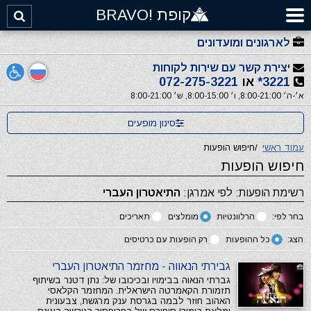
קופת !BRAVO
לארגונים ומועדונים
יצירת קשר עם שירות לקוחות
3221*
או
072-275-3221
א׳-ה׳ 8:00-21:00, ו׳ 8:00-15:00, ש׳ 8:00-21:00
סינון מופעים
עמוד ראשי
/
חיפוש הופעות
חיפוש הופעות
רשימת הופעות: לפי אמרגן:
התיאטרון העברי
בחר לפי:
הרלוונטיות
מומלצים
תאריכים
הצג:
כל ההופעות
רק הופעות עם כרטיסים
גבירתי הנאווה - מחזמר התיאטרון העברי
גברתי הנאוה בבימויו ובכיכובו של: נתן דטנר בשיתוף
תזמורת הקאמרטה הישראלית. המחזמר הקלאסי
האהוב חוזר לבמה בגרסת ענק מרגשת, צבעונית