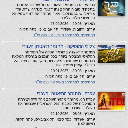
כנר על הגג המחזמר היהודי הגדול של כל הזמנים
בתפקיד טוביה החולב נתן דטנר, סנדרה שדה, שרי
צוריאל, שי גבסו וקובי מאור מחזמר את ג'וזף שטיין על
פי סיפורי שלום עליכם
תאריך:
20.08 – 27.09.2026
ערים:
רחובות, אשדוד, תל אביב-יפו, פתח תקווה
כרטיסים למכירה:
מ-119 עד 299 ש״ח
צלילי המוסיקה - מחזמר תיאטרון העברי
מחזמר לראשונה בישראל הפקה של המחזמר
הקלאסי המצליח ביותר בכל הזמנים בגרסתו המלאה
(בנוסח בהשתתפות: מיקה צור, מוקי, טוביה צפיר, גל
פופולר, קארין שיפרין, ועוד.....
תאריך:
30.08 – 20.01.2027
ערים:
תל אביב-יפו, פתח תקווה
כרטיסים למכירה:
מ-99 עד 255 ש״ח
עפרה - מחזמר התיאטרון העברי
עפרה הוא מחזמר מרגש העוקב אחר חייה ויצירתה
המוזיקלית של כוכבת העל הישראלית שכבשה את
העולם – עופרה חזה.
תאריך:
08.08 – 22.10.2026
ערים:
אשדוד, כפר סבא, תל אביב-יפו, פתח תקווה,
ראשון לציון