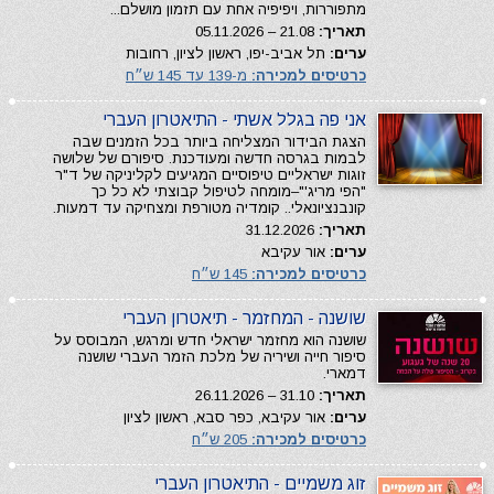
מתפוררות, ויפיפיה אחת עם תזמון מושלם...
תאריך:
21.08 – 05.11.2026
ערים:
תל אביב-יפו, ראשון לציון, רחובות
כרטיסים למכירה:
מ-139 עד 145 ש״ח
אני פה בגלל אשתי - התיאטרון העברי
הצגת הבידור המצליחה ביותר בכל הזמנים שבה
לבמות בגרסה חדשה ומעודכנת. סיפורם של שלושה
זוגות ישראליים טיפוסיים המגיעים לקליניקה של ד"ר
"הפי מריג'"–מומחה לטיפול קבוצתי לא כל כך
קונבנציונאלי.. קומדיה מטורפת ומצחיקה עד דמעות.
תאריך:
31.12.2026
ערים:
אור עקיבא
כרטיסים למכירה:
145 ש״ח
שושנה - המחזמר - תיאטרון העברי
שושנה הוא מחזמר ישראלי חדש ומרגש, המבוסס על
סיפור חייה ושיריה של מלכת הזמר העברי שושנה
דמארי.
תאריך:
31.10 – 26.11.2026
ערים:
אור עקיבא, כפר סבא, ראשון לציון
כרטיסים למכירה:
205 ש״ח
זוג משמיים - התיאטרון העברי