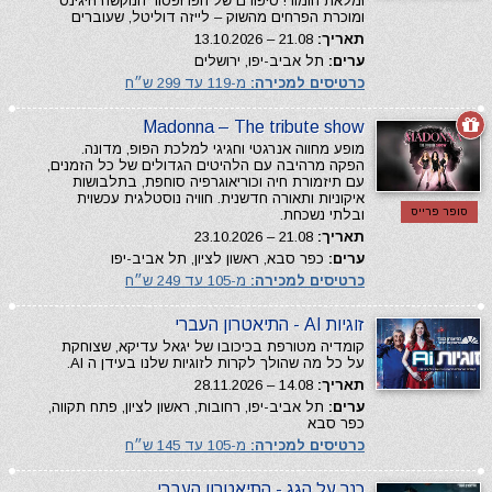
ומלאת הומור! סיפורם של הפרופסור הנוקשה היגינס
ומוכרת הפרחים מהשוק – לייזה דוליטל, שעוברים
תאריך:
21.08 – 13.10.2026
ערים:
תל אביב-יפו, ירושלים
כרטיסים למכירה:
מ-119 עד 299 ש״ח
Madonna – The tribute show
מופע מחווה אנרגטי וחגיגי למלכת הפופ, מדונה.
הפקה מרהיבה עם הלהיטים הגדולים של כל הזמנים,
עם תיזמורת חיה וכוריאוגרפיה סוחפת, בתלבושות
איקוניות ותאורה חדשנית. חוויה נוסטלגית עכשוית
סופר פרייס
ובלתי נשכחת.
תאריך:
21.08 – 23.10.2026
ערים:
כפר סבא, ראשון לציון, תל אביב-יפו
כרטיסים למכירה:
מ-105 עד 249 ש״ח
זוגיות AI - התיאטרון העברי
קומדיה מטורפת בכיכובו של יגאל עדיקא, שצוחקת
על כל מה שהולך לקרות לזוגיות שלנו בעידן ה AI.
תאריך:
14.08 – 28.11.2026
ערים:
תל אביב-יפו, רחובות, ראשון לציון, פתח תקווה,
כפר סבא
כרטיסים למכירה:
מ-105 עד 145 ש״ח
כנר על הגג - התיאטרון העברי