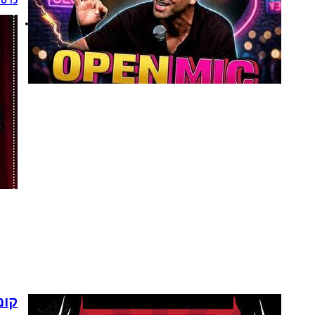
כרטי
קומ