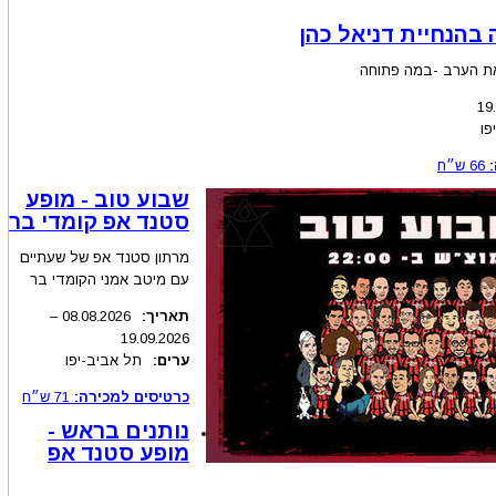
בהנחיית דניאל כהן
את הערב -במה פתוחה
19
פו
66
ש״ח
שבוע טוב - מופע
סטנד אפ קומדי בר
מרתון סטנד אפ של שעתיים
עם מיטב אמני הקומדי בר
תאריך:
.2026
08.08
–
19.09.2026
ערים:
תל אביב-יפו
כרטיסים למכירה:
71
ש״ח
נותנים בראש -
מופע סטנד אפ