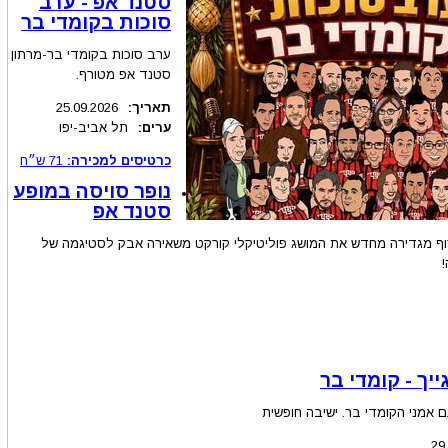
סטנד אפ - ערב
סוכות בקומדי בר
ערב סוכות בקומדי בר-מרתון
סטנד אפ מטורף.
תאריך:
25.09.2026
ערים:
תל אביב-יפו
כרטיסים למכירה:
71
ש״ח
נופר סויסה במופע
סטנד אפ
רוף מגדירה מחדש את המושג פוליטיקלי קורקט משאירה אבק לסטיגמה של
יך - קומדי בר
 אמני הקומדי בר. ישיבה חופשית
29