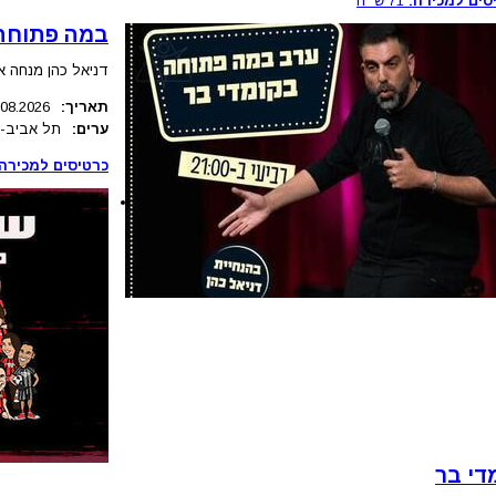
סים למכירה:
71
ש״ח
במה פתוחה 
דניאל כהן מנחה 
תאריך:
.08.2026
ערים:
תל אביב-י
כרטיסים למכירה:
די בר