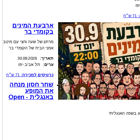
פו
71
ש״ח
ארבעת המינים
בקומדי בר
מרתון של שעה וחצי עם מיטב
אמני הבית של הקומדי בר
תאריך:
30.09.2026
ערים:
תל אביב-יפו
כרטיסים למכירה:
71
ש״ח
שחר חסון מנחה
את המופע
באנגלית - Open
ע בשפה האנגלית!