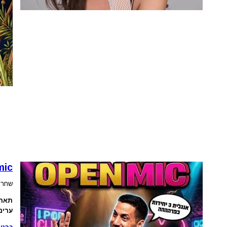
mic
שחר 
תארי
ערים