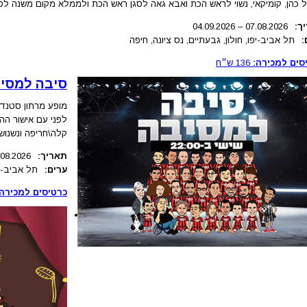
ל כהן, קומיקאי, נשוי לראש הכת ואבא גאה לסגן ראש הכת ולממלא מקום משנה לס
ך:
.2026
07.08
–
04.09.2026
:
תל אביב-יפו, חולון, גבעתיים, נס ציונה, חיפה
סים למכירה:
136
ש״ח
סיבה למסיב
מופע מרתון סטנדא
לפני עם אישור הה
קלה\חריפה ונשנוש
תאריך:
.2026
.08
ערים:
תל אביב-י
כרטיסים למכירה: