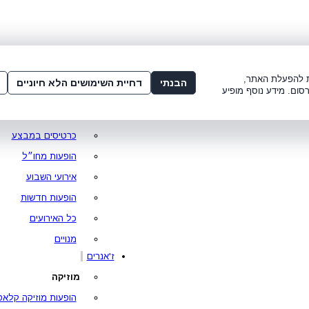
שלום:
3221*
או
072-275-3221
מדור
 8:00-21:00
עמוד ראשי
ות להפעלת האתר,
הבנתי
דחיית השימושים הלא חיוניים
סום. מידע נוסף מופיע
סופר פרייס
מופעים מומלצים
כרטיסים במבצע
הופעות מחו״ל
אירועי השבוע
הופעות חדשות
כל האירועים
מנויים
ז'אנרים
מוזיקה
הופעות מוזיקה קלאס