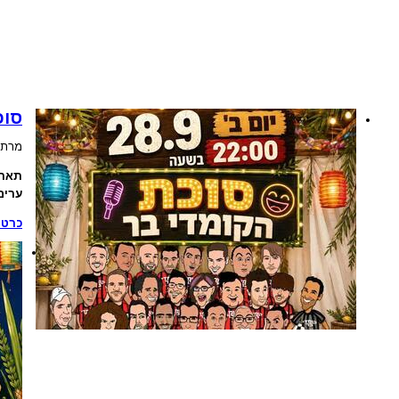
סוכ
מרתו
תארי
ערים
כרטי