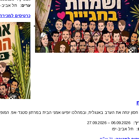
ערים:
תל אביב-י
כרטיסים למכירה:
חסון ינחה את הערב באנגלית, ובמהלכו יופיעו אמני הבית במרתון סטנד-אפ. המופ
ך:
.2026
06.09
–
27.09.2026
:
תל אביב-יפו