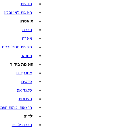
הופעות
הופעות ג'אז ובלוז
תיאטרון
הצגות
אופרה
הופעות מחול ובלט
מחזמר
הופעות בידור
אטרקציות
סרטים
סטנד אפ
תערוכות
הרצאות וכיתות האמן
ילדים
הצגות ילדים