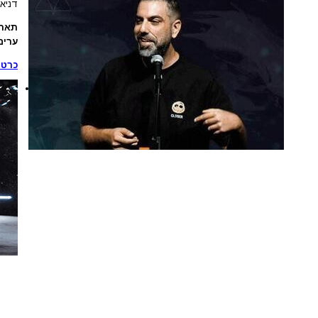
דניא
תארי
ערים
כרטי