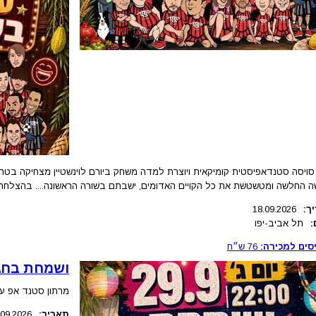
 סויסה סטנדאפיסטית קומיקאית ויוצרת למדה משחק ביורם לוינשטיין מצחיקה בט
ה החלשה ומטשטשת את כל הקויים האדומים, ישבתם בשורה הראשונה.... בהצלחה!
ך:
18.09.2026
:
תל אביב-יפו
סים למכירה:
76
ש״ח
ושמחת בחגי
מרתון סטנד אפ עם
תאריך:
.09.2026