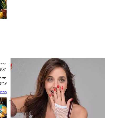
נופר
האיש
תארי
ערים
כרטי