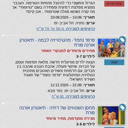
הגדול והחשוך! כדי להינצל מהחיות הטורפות, העכבר
סופר פרייס
ממציא מפלצת דמיונית ומפחידה בשם "טרופותי". אך
מה קורה כשהוא מגלה שטרופותי... אכן קיים?
תאריך:
10.08 – 20.08.2026
ערים:
נתניה, תל אביב-יפו
כרטיסים למכירה:
מ-50 עד 79 ש״ח
פרפר נחמד- מהטלוויזיה לבמה - תיאטרון
אורנה פורת
מחירים מיוחדים למבקרי האתר
לילדים 3-7
הצגת ילדים מוזיקלית חדשה, מלאת תמימות וקסם,
מבצע
על חברות, שיתוף פעולה, אהבת הטבע ואהבה בין
חברים, עם הדמויות והשירים האהובים מתכנית
הטלויזיה המיתולוגית "פרפר נחמד" של תאגיד
השידור הישראלי.
תאריך:
22.08 – 12.12.2026
ערים:
תל אביב-יפו, כפר סבא
כרטיסים למכירה:
81 ש״ח
מחסן השטוזים של דתיה - תיאטרון אורנה
פורת
מכירה מוקדמת, מחיר מיוחד
לילדים 3-6