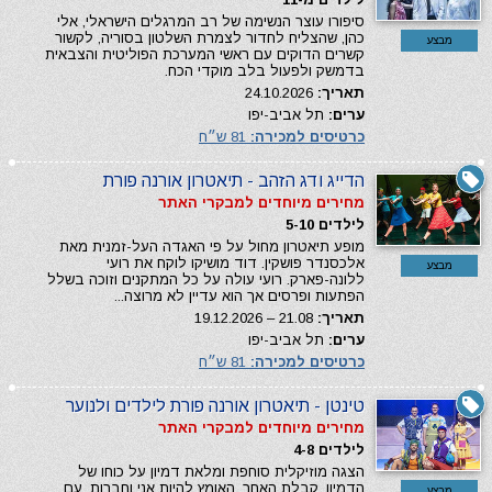
סיפורו עוצר הנשימה של רב המרגלים הישראלי, אלי
כהן, שהצליח לחדור לצמרת השלטון בסוריה, לקשור
מבצע
קשרים הדוקים עם ראשי המערכת הפוליטית והצבאית
בדמשק ולפעול בלב מוקדי הכח.
תאריך:
24.10.2026
ערים:
תל אביב-יפו
כרטיסים למכירה:
81 ש״ח
הדייג ודג הזהב - תיאטרון אורנה פורת
מחירים מיוחדים למבקרי האתר
לילדים 5-10
מופע תיאטרון מחול על פי האגדה העל-זמנית מאת
אלכסנדר פושקין. דוד מושיקו לוקח את רועי
מבצע
ללונה-פארק. רועי עולה על כל המתקנים וזוכה בשלל
הפתעות ופרסים אך הוא עדיין לא מרוצה...
תאריך:
21.08 – 19.12.2026
ערים:
תל אביב-יפו
כרטיסים למכירה:
81 ש״ח
טינטן - תיאטרון אורנה פורת לילדים ולנוער
מחירים מיוחדים למבקרי האתר
לילדים 4-8
הצגה מוזיקלית סוחפת ומלאת דמיון על כוחו של
הדמיון, קבלת האחר, האומץ להיות אני וחברות, עם
מבצע