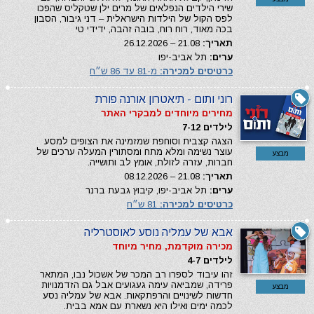
שירי הילדים הנפלאים של מרים ילן שטקליס שהפכו
לפס הקול של הילדות הישראלית – דני גיבור, הסבון
בכה מאוד, רוח רוח, בובה זהבה, ידידי טי
תאריך:
21.08 – 26.12.2026
ערים:
תל אביב-יפו
כרטיסים למכירה:
מ-81 עד 86 ש״ח
רוני ותום - תיאטרון אורנה פורת
מחירים מיוחדים למבקרי האתר
לילדים 7-12
הצגה קצבית וסוחפת שמזמינה את הצופים למסע
עוצר נשימה ומלא מתח ומסתורין המעלה ערכים של
מבצע
חברות, עזרה לזולת, אומץ לב ותושייה.
תאריך:
21.08 – 08.12.2026
ערים:
תל אביב-יפו, קיבוץ גבעת ברנר
כרטיסים למכירה:
81 ש״ח
אבא של עמליה נוסע לאוסטרליה
מכירה מוקדמת, מחיר מיוחד
לילדים 4-7
זהו עיבוד לספרו רב המכר של אשכול נבו, המתאר
פרידה, שמביאה עימה געגועים אבל גם הזדמנויות
מבצע
חדשות לשינויים והרפתקאות. אבא של עמליה נסע
לכמה ימים ואילו היא נשארת עם אמא בבית.