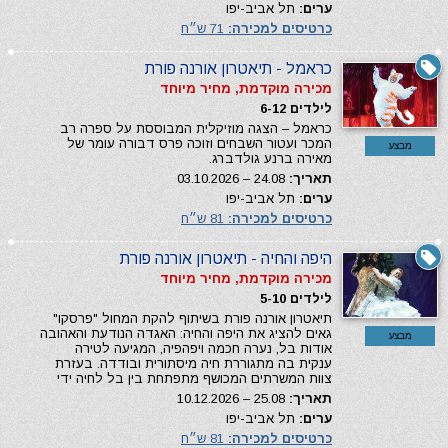
ערים:
תל אביב-יפו
כרטיסים למכירה:
71 ש״ח
כראמל - תיאטרון אורנה פורת
מכירה מוקדמת, מחיר מיוחד
לילדים 6-12
כראמל – הצגה מוזיקלית המבוססת על ספרה רב
המכר ועטור השבחים וזוכה פרס דבורה עומר של
מבצע
מאירה ברנע גולדברג.
תאריך:
24.08 – 03.10.2026
ערים:
תל אביב-יפו
כרטיסים למכירה:
81 ש״ח
היפה והחיה - תיאטרון אורנה פורת
מכירה מוקדמת, מחיר מיוחד
לילדים 5-10
תיאטרון אורנה פורת בשיתוף להקת המחול "פרסקו"
גאים להציג את היפה והחיה: האגדה הנודעת והאהובה
מבצע
אודות בל, נערה חכמה ויפהפיה, המגיעה לטירה
ענקית בה מתגוררת חיה מיסתורית ובודדה. בעזרת
צוות המשרתים המכושף מתפתחת בין בל לחיה ידי
תאריך:
25.08 – 10.12.2026
ערים:
תל אביב-יפו
כרטיסים למכירה:
81 ש״ח