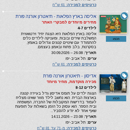
כרטיסים למכירה:
61 ש״ח
אליסה בארץ הפלאות - תיאטרון אורנה פורת
מחירים מיוחדים למבקרי האתר
לילדים 4-7
אליסה בארץ הפלאות היא הצגת יחיד וירטואוזית
המשלבת שירים ובובות, ומעניקה לילדים כלים
מבצע
להתמודד עם שינויים קטנים וגדולים באומץ,
בסקרנות, בלב פתוח ובאמון בעצמם.
תאריך:
26.08 – 30.09.2026
ערים:
תל אביב-יפו
כרטיסים למכירה:
61 ש״ח
אדיסון - תיאטרון אורנה פורת
מכירה מוקדמת, מחיר מיוחד
לילדים 8-12
הצגת ילדים על תומס אדיסון גדל בעיירה קטנה
בארצות הברית. הוא נחשב לילד מוזר שאינו מצליח
מבצע
לעמוד בדרישות המקובלות של החברה, המשפחה
ובית הספר. הוא עסוק כל הזמן בשאלות על תופעות
שאף אחד לא יודע להסביר...
תאריך:
23.08 – 14.11.2026
ערים:
תל אביב-יפו
כרטיסים למכירה:
מ-71 עד 81 ש״ח