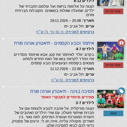
לילדים 8-12
הצגה על אלימות ברשת ועל עולמם החברתי של
ילדים, שמעלה שאלות בנושאים- מקובלות חברתית
סופר פרייס
וחרם.
תאריך:
25.08 – 28.11.2026
ערים:
תל אביב-יפו
כרטיסים למכירה:
מ-61 עד 71 ש״ח
איתמר וכובע הקסמים - תיאטרון אורנה פורת
לילדים 4-7
בקרוב יוולד לאיתמר אח קטן. אבא ואיתמר מסדרים
את החדר לקראת בואו של האח החדש ולפתע
מוצאים בקופסת הצעצועים כובע קסמים.
סופר פרייס
תאריך:
23.08 – 12.12.2026
ערים:
תל אביב-יפו
כרטיסים למכירה:
61 ש״ח
מסיבה בגינה - תיאטרון אורנה פורת
מחירים מיוחדים למבקרי האתר
לילדים 3-7
הצגה מוזיקלית, על אהבה לטבע ולצומח וגם על
חברות ושיתוף פעולה, עם שירי הילדים האהובים של
מבצע
היוצרת המוערכת ועטורת הפרסים, לאה נאור. בין
השירים: מקהלה עליזה, איזה חג לי, זרעים של מסטיק,
כדאי לכם לבוא למסיבה שלנו...