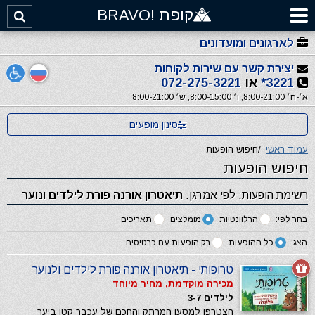
קופת !BRAVO
לארגונים ומועדונים
יצירת קשר עם שירות לקוחות
3221*
או
072-275-3221
א׳-ה׳ 8:00-21:00, ו׳ 8:00-15:00, ש׳ 8:00-21:00
סינון מופעים
עמוד ראשי
/
חיפוש הופעות
חיפוש הופעות
רשימת הופעות: לפי אמרגן:
תיאטרון אורנה פורת לילדים ונוער
בחר לפי:
הרלוונטיות
מומלצים
תאריכים
הצג:
כל ההופעות
רק הופעות עם כרטיסים
טרופותי - תיאטרון אורנה פורת לילדים ולנוער
מכירה מוקדמת, מחיר מיוחד
לילדים 3-7
הצטרפו למסעו המרתק והחכם של עכבר קטן ביער