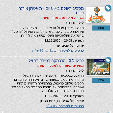
מסביב לעולם ב-80 יום - תיאטרון אורנה
פורת
מכירה מוקדמת, מחיר מיוחד
לילדים 6-12
מופע תיאטרון מחול חדש, מרהיב, מלא מוזיקה
מבצע
ומחולות סובבי עולם, בשיתוף להקת המחול "פרסקו"
בהשראת הקלאסיקה העל-זמנית מאת ז'ול ורן.
תאריך:
26.08 – 12.12.2026
ערים:
תל אביב-יפו
כרטיסים למכירה:
מ-81 עד 86 ש״ח
כראמל 3 - הרפתקה בטירת דה ויל
מחירים מיוחדים למבקרי האתר
לילדים 6-12
ההצגה השלישית בטרילוגיית הצגות "כראמל",
מחזירה אותנו אל משפחת ג'רום ואל החתול המדבר
מבצע
הקסום שלהם כראמל, בהרפתקה חדשה, מותחת
ושובבה, המבוססת על סדרת הספרים המצליחה של
הסופרת מאירה ברנע גולדברג.
תאריך:
20.08 – 10.12.2026
ערים:
תל אביב-יפו, רמת השרון
כרטיסים למכירה:
86 ש״ח