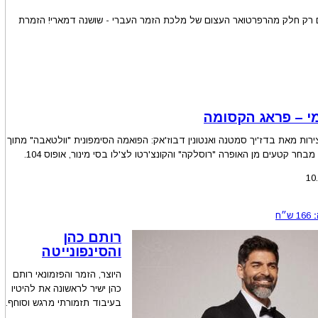
ים הם רק חלק מהרפרטואר העצום של מלכת הזמר העברי - שושנה דמארי! הזמרת
י – פראג הקסומה
ירות מאת בדז'יך סמטנה ואנטונין דבוז'אק: הפואמה הסימפונית "וולטאבה" מתוך
בחר קטעים מן האופרה "רוסלקה" והקונצ'רטו לצ'לו בסי מינור, אופוס 104.
10
166
ש״ח
רותם כהן
והסינפונייטה
היוצר, הזמר והפזמונאי רותם
כהן ישיר לראשונה את להיטיו
בעיבוד תזמורתי מרגש וסוחף.