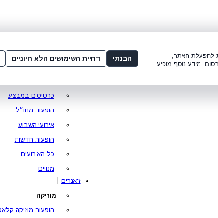
שלום:
3221*
או
072-275-3221
מדור
 8:00-21:00
עמוד ראשי
ות להפעלת האתר,
הבנתי
דחיית השימושים הלא חיוניים
סום. מידע נוסף מופיע
סופר פרייס
מופעים מומלצים
כרטיסים במבצע
הופעות מחו״ל
אירועי השבוע
הופעות חדשות
כל האירועים
מנויים
ז'אנרים
מוזיקה
הופעות מוזיקה קלאס