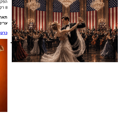
8 רקדנים של (רוקדים עם כוכבים) והסינפונייטה הישראלית בהרכב מורחב
תארי
ערים
כרטי