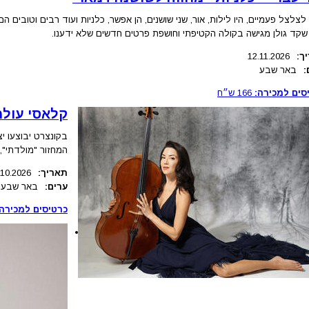
לצלצל פעמיים, היו לילות, אור, שני שושנים, הן אפשר, כלניות ועוד רבים וטוב
 שקד גולן מגישה בקולה הקטיפתי וחושפת פרטים חדשים שלא ידענו.
ך:
12.11.2026
:
באר שבע
סים למכירה:
166
ש״ח
קלאסי עולמ
בקונצרט יבוצעו יצ
המחזור "מולדתי", מ
תאריך:
.10.2026
ערים:
באר שבע
כרטיסים למכירה: