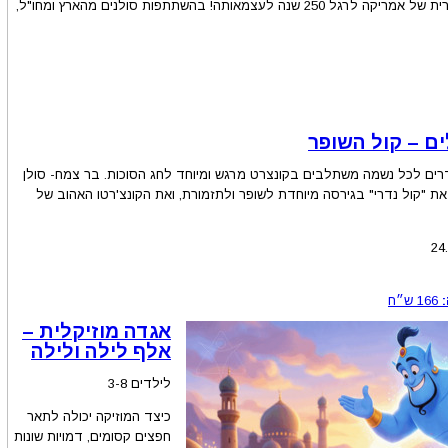
הפקת הענק השנתית של הסינפונייטה הישראלית באר שבע מוקדשת השנה לארצות הברית של אמריקה לרגל 250 שנה לעצמאותה! בהשתתפות סולנים מהארץ ומחו"ל,
ם – קול השופר
רים לכל נשמה משתלבים בקונצרט מרגש ומיוחד לחג הסוכות. בר צמח- סולן
ן את "קול נדרי" בגירסה מיוחדת לשופר ולתזמורת, ואת הקונצ'רטו האהוב של
24
166
ש״ח
אגדה מוזיקלית –
אלף לילה ולילה
לילדים 3-8
כיצד המוזיקה יכולה לתאר
חפצים קסומים, דמויות שונות