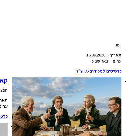
ועוד.
תאריך:
16.09.2026
ערים:
באר שבע
כרטיסים למכירה:
86
ש״ח
קאמ
קונצר
תארי
ערים
כרטי