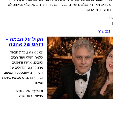
סיפורים מאחורי הקלעים ושירים מכל התקופות. הפרח בגני, אלף נשיקות, לא
 הורה, חי, מרלן ועוד...
16
221
ש״ח
הקול על הבמה –
דואט של אהבה
יבגני אונייגין, כלת הצאר,
עלמת השלג ועוד רבים
וטובים.. אריות ודואטים
מהמלחינים הגדולים של
רוסיה - צ'ייקובסקי, רחמנינוב
ועוד. *הקונצרט מבוצע בשפת
המקור.
תאריך:
15.10.2026
ערים:
באר שבע