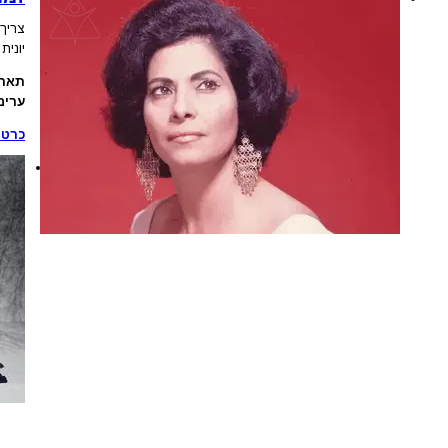
צריך 
יונית
תארי
ערים
כרטי