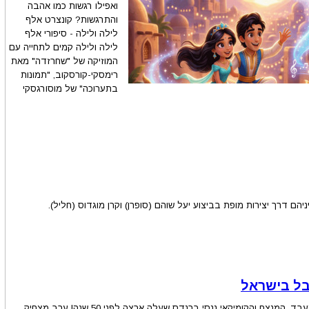
ואפילו רגשות כמו אהבה
והתרגשות? קונצרט אלף
לילה ולילה - סיפורי אלף
לילה ולילה קמים לתחייה עם
המוזיקה של "שחרזדה" מאת
רימסקי-קורסקוב, "תמונות
בתערוכה" של מוסורגסקי
הם דרך יצירות מופת בביצוע יעל שוהם (סופרן) וקרן מוגדוס (חליל).
ובל בישראל
פסקול חייו של המעבד, המנצח והקומיקאי ננסי ברנדס שעלה ארצה לפני 50 שנה! ערב מצחיק