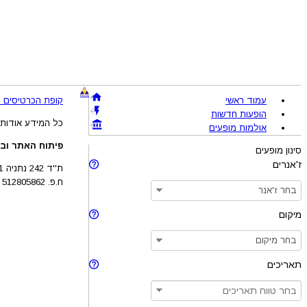
עמוד ראשי
קופת הכרטיסים !BRAVO - מכירת כרטיסים להופעות והצגות © 005-2026
הופעות חדשות
כל המידע אודות 
אולמות מופעים
פיתוח האתר ובע
סינון מופעים
ז'אנרים
ת''ד 242 נתניה 4210201
ח.פ. 512805862
מיקום
תאריכים