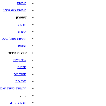
הופעות
הופעות ג'אז ובלוז
תיאטרון
הצגות
אופרה
הופעות מחול ובלט
מחזמר
הופעות בידור
אטרקציות
סרטים
סטנד אפ
תערוכות
הרצאות וכיתות האמן
ילדים
הצגות ילדים