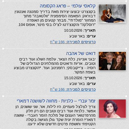
קלאסי עולמי – פראג הקסומה
בקונצרט יבוצעו יצירות מאת בדז'יך סמטנה ואנטונין
דבוז'אק: הפואמה הסימפונית "וולטאבה" מתוך
המחזור "מולדתי", מבחר קטעים מן האופרה
"רוסלקה" והקונצ'רטו לצ'לו בסי מינור, אופוס 104.
תאריך:
10.10.2026
ערים:
באר שבע
כרטיסים למכירה:
166 ש״ח
דואט של אהבה
יבגני אונייגין, כלת הצאר, עלמת השלג ועוד רבים
וטובים.. אריות ודואטים מהמלחינים הגדולים של
רוסיה - צ'ייקובסקי, רחמנינוב ועוד. *הקונצרט מבוצע
בשפת המקור.
תאריך:
15.10.2026
ערים:
באר שבע
כרטיסים למכירה:
166 ש״ח
זמר עברי – כלניות - מחווה לשושנה דמארי
צריך לצלצל פעמיים, היו לילות, אור, שני שושנים, הן
אפשר, כלניות ועוד רבים וטובים הם רק חלק
מהרפרטואר העצום של מלכת הזמר העברי - שושנה
דמארי! הזמרת יונית שקד גולן מגישה בקולה
הקטיפתי וחושפת פרטים חדשים שלא ידענו.