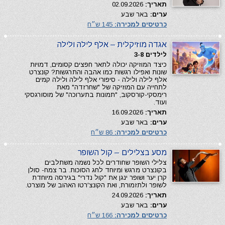
תאריך:
02.09.2026
ערים:
באר שבע
כרטיסים למכירה:
145 ש״ח
אגדה מוזיקלית – אלף לילה ולילה
לילדים 3-8
כיצד המוזיקה יכולה לתאר חפצים קסומים, דמויות
שונות ואפילו רגשות כמו אהבה והתרגשות? קונצרט
אלף לילה ולילה - סיפורי אלף לילה ולילה קמים
לתחייה עם המוזיקה של "שחרזדה" מאת
רימסקי-קורסקוב, "תמונות בתערוכה" של מוסורגסקי
ועוד.
תאריך:
16.09.2026
ערים:
באר שבע
כרטיסים למכירה:
86 ש״ח
מסע בצלילים – קול השופר
צלילי השופר שחודרים לכל נשמה משתלבים
בקונצרט מרגש ומיוחד לחג הסוכות. בר צמח- סולן
קרן יער ושופר ינגן את "קול נדרי" בגירסה מיוחדת
לשופר ולתזמורת, ואת הקונצ'רטו האהוב של מוצרט.
תאריך:
24.09.2026
ערים:
באר שבע
כרטיסים למכירה:
166 ש״ח