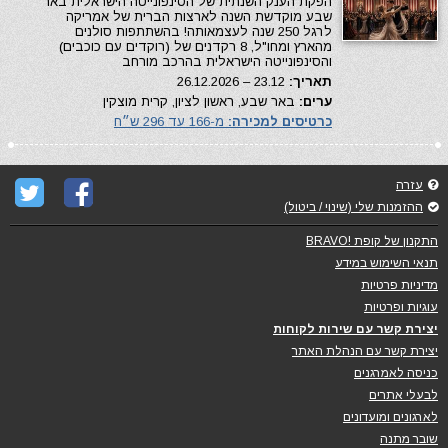
הפקת הענק השנתית של הסינפונייטה הישראלית באר
שבע מוקדשת השנה לארצות הברית של אמריקה
לרגל 250 שנה לעצמאותה! בהשתתפות סולנים
מהארץ ומחו"ל, 8 רקדנים של (רוקדים עם כוכבים)
והסינפונייטה הישראלית בהרכב מורחב
תאריך:
23.12 – 26.12.2026
ערים:
באר שבע, ראשון לציון, קרית מוצקין
כרטיסים למכירה:
מ-166 עד 296 ש״ח
עזרה
ההזמנות שלי (שינוי / ביטול)
התקנון של קופת !BRAVO
תנאי השימוש במידע
מדיניות פרטיות
עוגיות ופרטיות
יצירת קשר עם שירות לקוחות
יצירת קשר עם הנהלת האתר
כניסה לאמרגנים
לבעלי אתרים
לארגונים ומועדונים
שובר מתנה