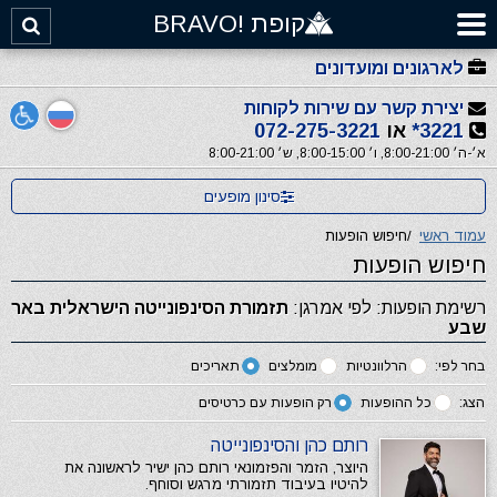
קופת !BRAVO
לארגונים ומועדונים
יצירת קשר עם שירות לקוחות
3221*
או
072-275-3221
א׳-ה׳ 8:00-21:00, ו׳ 8:00-15:00, ש׳ 8:00-21:00
סינון מופעים
עמוד ראשי
/
חיפוש הופעות
חיפוש הופעות
רשימת הופעות: לפי אמרגן:
תזמורת הסינפונייטה הישראלית באר
שבע
בחר לפי:
הרלוונטיות
מומלצים
תאריכים
הצג:
כל ההופעות
רק הופעות עם כרטיסים
רותם כהן והסינפונייטה
היוצר, הזמר והפזמונאי רותם כהן ישיר לראשונה את
להיטיו בעיבוד תזמורתי מרגש וסוחף.