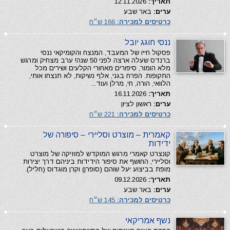
תאריך:
12.11.2026
ערים:
באר שבע
כרטיסים למכירה:
166 ש״ח
ננסי חוגג יובל
פסקול חייו של המעבד, המנצח והקומיקאי ננסי
ברנדס שעלה ארצה לפני 50 שנה! ערב מצחיק ומרגש
מלא הומור, סיפורים מאחורי הקלעים ושירים מכל
התקופות. הפרח בגני, אלף נשיקות, לא תנצחו אותי,
הלוואי, הורה, חי, מרלן ועוד...
תאריך:
16.11.2026
ערים:
ראשון לציון
כרטיסים למכירה:
221 ש״ח
קאמרית – מוצרט וסליירי – סיפורה של
ידידות
קונצרט קאמרי מרגש המוקדש למוזיקה של מוצרט
וסליירי, החושף את סיפור הידידות ביניהם דרך יצירות
מופת בביצוע יעל שוהם (סופרן) וקרן מוגדוס (חליל).
תאריך:
09.12.2026
ערים:
באר שבע
כרטיסים למכירה:
145 ש״ח
נשף אמריקאי