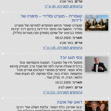
ערים:
באר שבע
כרטיסים למכירה:
86 ש״ח
קאמרית – מוצרט וסליירי – סיפורה של
ידידות
קונצרט קאמרי מרגש המוקדש למוזיקה של מוצרט
וסליירי, החושף את סיפור הידידות ביניהם דרך יצירות
מופת בביצוע יעל שוהם (סופרן) וקרן מוגדוס (חליל).
תאריך:
09.12.2026
ערים:
באר שבע
כרטיסים למכירה:
145 ש״ח
ננסי חוגג יובל
פסקול חייו של המעבד, המנצח והקומיקאי ננסי
ברנדס שעלה ארצה לפני 50 שנה! ערב מצחיק ומרגש
מלא הומור, סיפורים מאחורי הקלעים ושירים מכל
התקופות. הפרח בגני, אלף נשיקות, לא תנצחו אותי,
הלוואי, הורה, חי, מרלן ועוד...
תאריך:
16.11.2026
ערים:
ראשון לציון
כרטיסים למכירה:
221 ש״ח
דואט של אהבה
יבגני אונייגין, כלת הצאר, עלמת השלג ועוד רבים
וטובים.. אריות ודואטים מהמלחינים הגדולים של