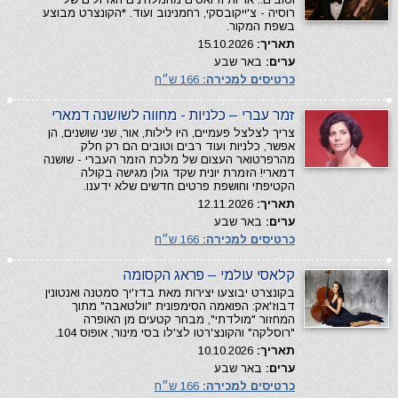
רוסיה - צ'ייקובסקי, רחמנינוב ועוד. *הקונצרט מבוצע
בשפת המקור.
תאריך:
15.10.2026
ערים:
באר שבע
כרטיסים למכירה:
166 ש״ח
זמר עברי – כלניות - מחווה לשושנה דמארי
צריך לצלצל פעמיים, היו לילות, אור, שני שושנים, הן
אפשר, כלניות ועוד רבים וטובים הם רק חלק
מהרפרטואר העצום של מלכת הזמר העברי - שושנה
דמארי! הזמרת יונית שקד גולן מגישה בקולה
הקטיפתי וחושפת פרטים חדשים שלא ידענו.
תאריך:
12.11.2026
ערים:
באר שבע
כרטיסים למכירה:
166 ש״ח
קלאסי עולמי – פראג הקסומה
בקונצרט יבוצעו יצירות מאת בדז'יך סמטנה ואנטונין
דבוז'אק: הפואמה הסימפונית "וולטאבה" מתוך
המחזור "מולדתי", מבחר קטעים מן האופרה
"רוסלקה" והקונצ'רטו לצ'לו בסי מינור, אופוס 104.
תאריך:
10.10.2026
ערים:
באר שבע
כרטיסים למכירה:
166 ש״ח