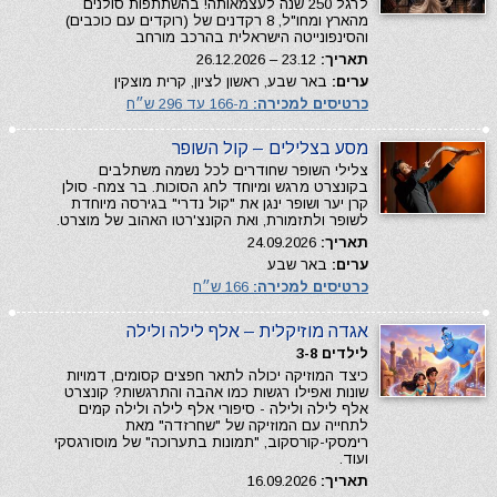
לרגל 250 שנה לעצמאותה! בהשתתפות סולנים
מהארץ ומחו"ל, 8 רקדנים של (רוקדים עם כוכבים)
והסינפונייטה הישראלית בהרכב מורחב
תאריך:
23.12 – 26.12.2026
ערים:
באר שבע, ראשון לציון, קרית מוצקין
כרטיסים למכירה:
מ-166 עד 296 ש״ח
מסע בצלילים – קול השופר
צלילי השופר שחודרים לכל נשמה משתלבים
בקונצרט מרגש ומיוחד לחג הסוכות. בר צמח- סולן
קרן יער ושופר ינגן את "קול נדרי" בגירסה מיוחדת
לשופר ולתזמורת, ואת הקונצ'רטו האהוב של מוצרט.
תאריך:
24.09.2026
ערים:
באר שבע
כרטיסים למכירה:
166 ש״ח
אגדה מוזיקלית – אלף לילה ולילה
לילדים 3-8
כיצד המוזיקה יכולה לתאר חפצים קסומים, דמויות
שונות ואפילו רגשות כמו אהבה והתרגשות? קונצרט
אלף לילה ולילה - סיפורי אלף לילה ולילה קמים
לתחייה עם המוזיקה של "שחרזדה" מאת
רימסקי-קורסקוב, "תמונות בתערוכה" של מוסורגסקי
ועוד.
תאריך:
16.09.2026