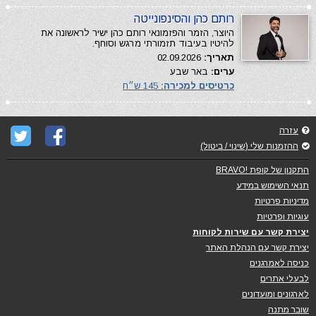
רותם כהן והסינפונייטה
היוצר, הזמר והפזמונאי רותם כהן ישיר לראשונה את
להיטיו בעיבוד תזמורתי מרגש וסוחף.
תאריך:
02.09.2026
ערים:
באר שבע
כרטיסים למכירה:
145 ש״ח
עזרה
ההזמנות שלי (שינוי / ביטול)
התקנון של קופת !BRAVO
תנאי השימוש במידע
מדיניות פרטיות
עוגיות ופרטיות
יצירת קשר עם שירות לקוחות
יצירת קשר עם הנהלת האתר
כניסה לאמרגנים
לבעלי אתרים
לארגונים ומועדונים
שובר מתנה