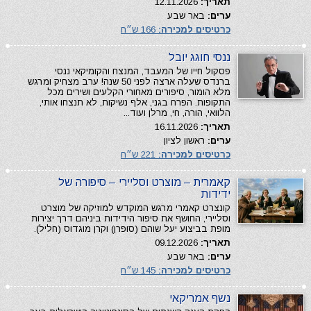
תאריך:
12.11.2026
ערים:
באר שבע
כרטיסים למכירה:
166 ש״ח
ננסי חוגג יובל
פסקול חייו של המעבד, המנצח והקומיקאי ננסי
ברנדס שעלה ארצה לפני 50 שנה! ערב מצחיק ומרגש
מלא הומור, סיפורים מאחורי הקלעים ושירים מכל
התקופות. הפרח בגני, אלף נשיקות, לא תנצחו אותי,
הלוואי, הורה, חי, מרלן ועוד...
תאריך:
16.11.2026
ערים:
ראשון לציון
כרטיסים למכירה:
221 ש״ח
קאמרית – מוצרט וסליירי – סיפורה של
ידידות
קונצרט קאמרי מרגש המוקדש למוזיקה של מוצרט
וסליירי, החושף את סיפור הידידות ביניהם דרך יצירות
מופת בביצוע יעל שוהם (סופרן) וקרן מוגדוס (חליל).
תאריך:
09.12.2026
ערים:
באר שבע
כרטיסים למכירה:
145 ש״ח
נשף אמריקאי