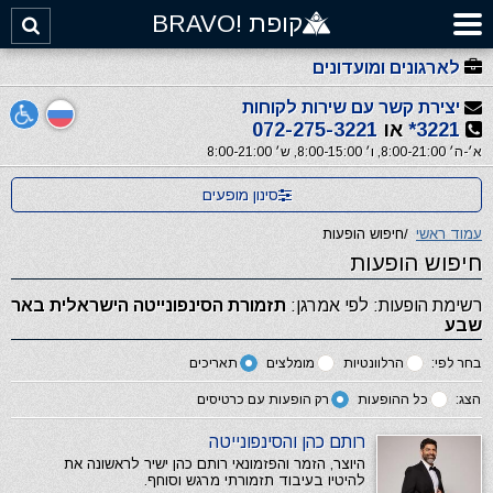
קופת !BRAVO
לארגונים ומועדונים
יצירת קשר עם שירות לקוחות
3221*
או
072-275-3221
א׳-ה׳ 8:00-21:00, ו׳ 8:00-15:00, ש׳ 8:00-21:00
סינון מופעים
עמוד ראשי
/
חיפוש הופעות
חיפוש הופעות
רשימת הופעות: לפי אמרגן:
תזמורת הסינפונייטה הישראלית באר
שבע
בחר לפי:
הרלוונטיות
מומלצים
תאריכים
הצג:
כל ההופעות
רק הופעות עם כרטיסים
רותם כהן והסינפונייטה
היוצר, הזמר והפזמונאי רותם כהן ישיר לראשונה את
להיטיו בעיבוד תזמורתי מרגש וסוחף.