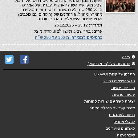
הפקת הענק השנתית של הסינפונייטה הישראלית באר
שבע מוקדשת השנה לארצות הברית של אמריקה
לרגל 250 שנה לעצמאותה! בהשתתפות סולנים
מהארץ ומחו"ל, 8 רקדנים של (רוקדים עם כוכבים)
והסינפונייטה הישראלית בהרכב מורחב
תאריך:
23.12 – 26.12.2026
ערים:
באר שבע, ראשון לציון, קרית מוצקין
כרטיסים למכירה:
מ-166 עד 296 ש״ח
עזרה
ההזמנות שלי (שינוי / ביטול)
התקנון של קופת !BRAVO
תנאי השימוש במידע
מדיניות פרטיות
עוגיות ופרטיות
יצירת קשר עם שירות לקוחות
יצירת קשר עם הנהלת האתר
כניסה לאמרגנים
לבעלי אתרים
לארגונים ומועדונים
שובר מתנה