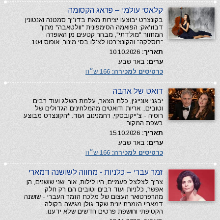
קלאסי עולמי – פראג הקסומה
בקונצרט יבוצעו יצירות מאת בדז'יך סמטנה ואנטונין
דבוז'אק: הפואמה הסימפונית "וולטאבה" מתוך
המחזור "מולדתי", מבחר קטעים מן האופרה
"רוסלקה" והקונצ'רטו לצ'לו בסי מינור, אופוס 104.
תאריך:
10.10.2026
ערים:
באר שבע
כרטיסים למכירה:
166 ש״ח
דואט של אהבה
יבגני אונייגין, כלת הצאר, עלמת השלג ועוד רבים
וטובים.. אריות ודואטים מהמלחינים הגדולים של
רוסיה - צ'ייקובסקי, רחמנינוב ועוד. *הקונצרט מבוצע
בשפת המקור.
תאריך:
15.10.2026
ערים:
באר שבע
כרטיסים למכירה:
166 ש״ח
זמר עברי – כלניות - מחווה לשושנה דמארי
צריך לצלצל פעמיים, היו לילות, אור, שני שושנים, הן
אפשר, כלניות ועוד רבים וטובים הם רק חלק
מהרפרטואר העצום של מלכת הזמר העברי - שושנה
דמארי! הזמרת יונית שקד גולן מגישה בקולה
הקטיפתי וחושפת פרטים חדשים שלא ידענו.