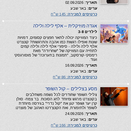
תאריך:
02.09.2026
ערים:
באר שבע
כרטיסים למכירה:
145 ש״ח
אגדה מוזיקלית – אלף לילה ולילה
לילדים 3-8
כיצד המוזיקה יכולה לתאר חפצים קסומים, דמויות
שונות ואפילו רגשות כמו אהבה והתרגשות? קונצרט
אלף לילה ולילה - סיפורי אלף לילה ולילה קמים
לתחייה עם המוזיקה של "שחרזדה" מאת
רימסקי-קורסקוב, "תמונות בתערוכה" של מוסורגסקי
ועוד.
תאריך:
16.09.2026
ערים:
באר שבע
כרטיסים למכירה:
86 ש״ח
מסע בצלילים – קול השופר
צלילי השופר שחודרים לכל נשמה משתלבים
בקונצרט מרגש ומיוחד לחג הסוכות. בר צמח- סולן
קרן יער ושופר ינגן את "קול נדרי" בגירסה מיוחדת
לשופר ולתזמורת, ואת הקונצ'רטו האהוב של מוצרט.
תאריך:
24.09.2026
ערים:
באר שבע
כרטיסים למכירה:
166 ש״ח