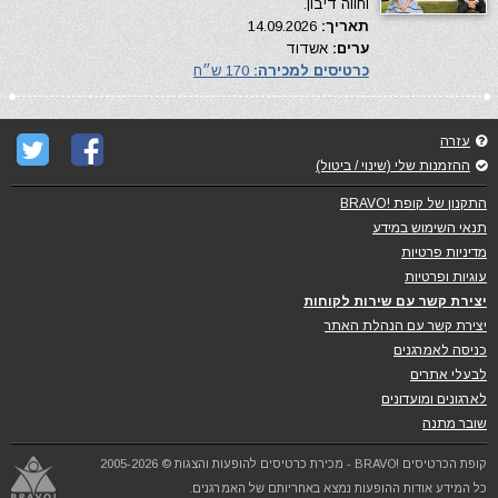
וחווה דיבון.
תאריך:
14.09.2026
ערים:
אשדוד
כרטיסים למכירה:
170 ש״ח
עזרה
ההזמנות שלי (שינוי / ביטול)
התקנון של קופת !BRAVO
תנאי השימוש במידע
מדיניות פרטיות
עוגיות ופרטיות
יצירת קשר עם שירות לקוחות
יצירת קשר עם הנהלת האתר
כניסה לאמרגנים
לבעלי אתרים
לארגונים ומועדונים
שובר מתנה
קופת הכרטיסים !BRAVO - מכירת כרטיסים להופעות והצגות © 2005-2026
כל המידע אודות ההופעות נמצא באחריותם של האמרגנים.