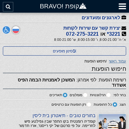
קופת !BRAVO
לארגונים ומועדונים
יצירת קשר עם שירות לקוחות
3221*
או
072-275-3221
א׳-ה׳ 8:00-21:00, ו׳ 8:00-15:00, ש׳ 8:00-21:00
סינון מופעים
עמוד ראשי
/
חיפוש הופעות
חיפוש הופעות
רשימת הופעות: לפי אמרגן:
המשכן לאמנויות הבמה הפיס
אשדוד
בחר לפי:
הרלוונטיות
מומלצים
תאריכים
הצג:
כל ההופעות
רק הופעות עם כרטיסים
בחורים טובים - תיאטרון בית ליסין
קומדיה רומנטית בקו התפר שבין גפילטע פיש
לחריימה. על פי סרטם של יקי רייסנר, ארז תדמור