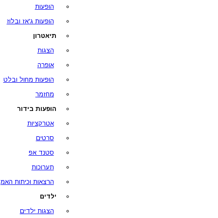
הופעות
הופעות ג'אז ובלוז
תיאטרון
הצגות
אופרה
הופעות מחול ובלט
מחזמר
הופעות בידור
אטרקציות
סרטים
סטנד אפ
תערוכות
הרצאות וכיתות האמן
ילדים
הצגות ילדים