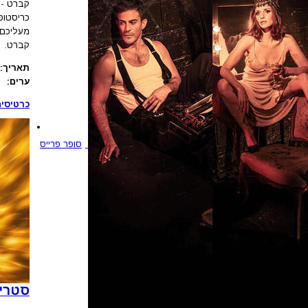
קברט - 
כריסטופ
מעליכם,
קברט.
תאריך:
ערים:
כרטיסים
סופר פרייס
סטריי