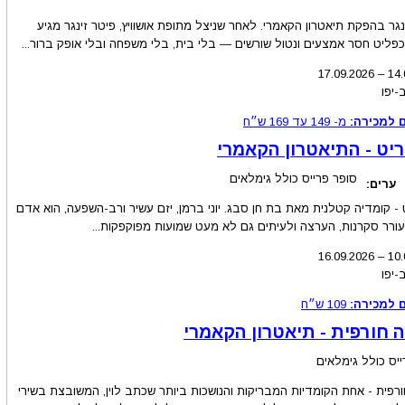
גר בהפקת תיאטרון הקאמרי. לאחר שניצל מתופת אושוויץ, פיטר זינגר מגיע
 כפליט חסר אמצעים ונטול שורשים — בלי בית, בלי משפחה ובלי אופק ברור...
17.09.2026
–
14.
-יפו
 למכירה:
מ-
149
עד
169
ש״ח
יט - התיאטרון הקאמרי
סופר פרייס כולל גימלאים
ערים:
 - קומדיה קטלנית מאת בת חן סבג. יוני ברמן, יזם עשיר ורב-השפעה, הוא אדם
ורר סקרנות, הערצה ולעיתים גם לא מעט שמועות מפוקפקות...
16.09.2026
–
10.
-יפו
 למכירה:
109
ש״ח
ה חורפית - תיאטרון הקאמרי
יס כולל גימלאים
ורפית - אחת הקומדיות המבריקות והנושכות ביותר שכתב לוין, המשובצת בשירי