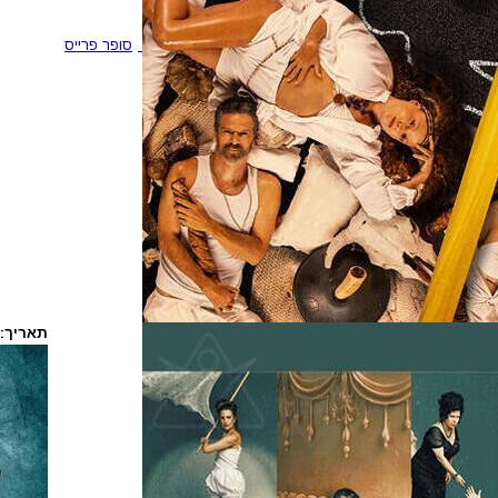
סופר פרייס
תאריך: