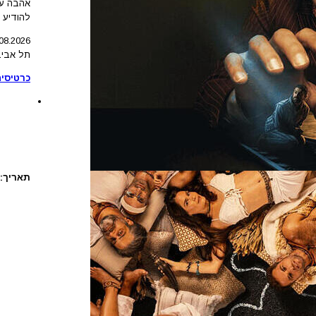
אהבה על
להודיע ע
08
.2026
תל אביב
כרטיסים
תאריך: