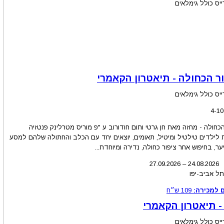
יס כולל גימלאים
ר הכחולה - תיאטרון הקאמרי
יס כולל גימלאים
כחולה - מחזה מאת חן גרטי ותום חודורוב ע "פ מוריס מטרלינק פנטזיה
ת לילדים טילטיל ומיטיל, תאומים, יוצאים יחד עם הכלב והחתולה שלהם למסע
ר, בחיפוש אחר ציפור כחולה, נדירה ומיוחדת...
27.09.2026
–
24.08
.2026
תל אביב-יפו
 למכירה:
109
ש״ח
 - תיאטרון הקאמרי
יס כולל גימלאים