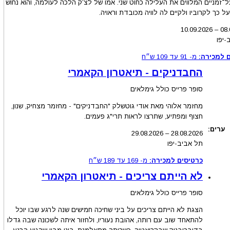
־זמניים המלווים את העלילה כחוט שני. אמו של לצ’ק הלכה לעולמה, והוא נחוש
ל כך לקרוביו ולקיים לה לוויה מכובדת וראויה.
10.09.2026
–
08.
-יפו
 למכירה:
מ-
91
עד
109
ש״ח
החבדניקים - תיאטרון הקאמרי
סופר פרייס כולל גימלאים
מחזמר אלוהי מאת אודי גוטשלק "החבדניקים" - מחזמר מצחיק, שנון,
חצוף ומפתיע, שתרצו לראות תרי"ג פעמים.
ערים:
29.08.2026
–
28.08
.2026
תל אביב-יפו
כרטיסים למכירה:
מ-
169
עד
189
ש״ח
לא הייתם צריכים - תיאטרון הקאמרי
סופר פרייס כולל גימלאים
הצגת לא הייתם צריכים על ביני שחיכה חמישים שנה לרגע שבו יוכל
להתאחד שוב עם רותה, אהובת נעוריו, ולחזור איתה לשכונה שבה גדלו