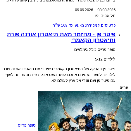
בדוברובניק שבקרואטיה. כשרותה מתאלמנת, ביני מבין שהגיע הרגע.
09.09.2026
–
08.08
.2026
תל אביב-יפו
כרטיסים למכירה:
מ-
91
עד
109
ש״ח
פיטר פן - מחזמר מאת תיאטרון אורנה פורת
ותיאטרון הקאמרי
סופר פרייס כולל גימלאים
לילדים 5-12
פיטר פן בהפקה של התיאטרון הקאמרי בשיתוף עם תיאטרון אורנה פורת
לילדים ולנוער. מזמינים אתכם לפזר מעט אבקת פיות ובעזרתה לעוף
עם פיטר פן ועם וונדי אל ארץ לעולם לא.
ערים:
סופר פרייס