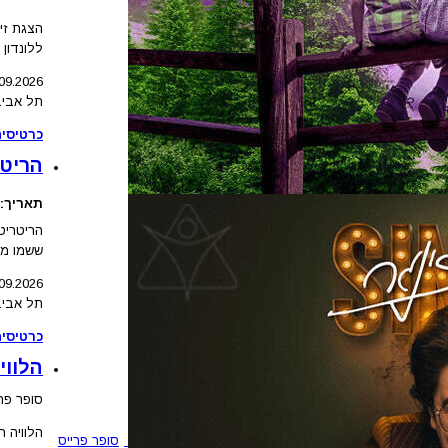
הצגת זינ
ללונדון
09
.2026
תל אביב
כרטיסים
הריטר
תאריך:
הריטריט
ששמו מע
09
.2026
תל אביב
כרטיסים
הלווי
סופר פרי
הלוויה ח
סופר פרייס