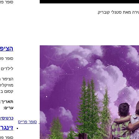
סופר פרי
רה מאת סטנלי קובריק.
הציפו
סופר פרי
לילדים 4-10
הציפור ה
מוזיקלי
קסום ביע
תאריך:
ערים:
כרטיסים
סופר פרייס
זינגר
סופר פרי