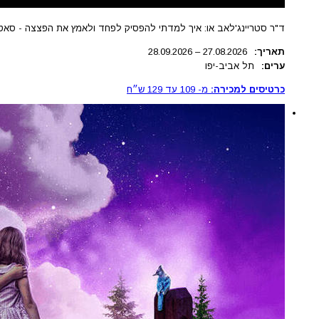
ד"ר סטריינג'לאב או: איך למדתי להפסיק לפחד ולאמץ את הפצצה - סאטי
תאריך:
.2026
27.08
–
28.09.2026
ערים:
תל אביב-יפו
כרטיסים למכירה:
מ-
109
עד
129
ש״ח