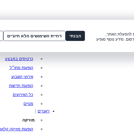
שלום:
3221*
או
072-275-3221
מדור
 8:00-21:00
עמוד ראשי
ות להפעלת האתר,
הבנתי
דחיית השימושים הלא חיוניים
סום. מידע נוסף מופיע
סופר פרייס
מופעים מומלצים
כרטיסים במבצע
הופעות מחו״ל
אירועי השבוע
הופעות חדשות
כל האירועים
מנויים
ז'אנרים
מוזיקה
הופעות מוזיקה קלאס