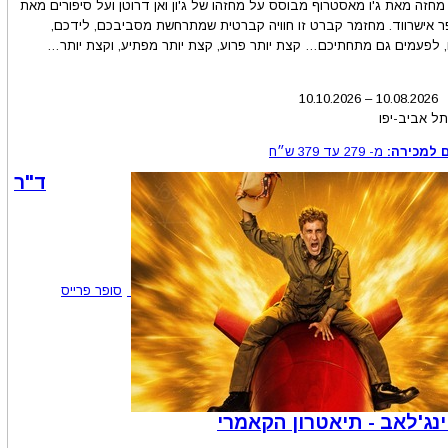
מחזה מאת ג'ו מאסטרוף מבוסס על מחזהו של ג'ון ואן דרוטן ועל סיפורים מאת
ר אישרווד. מחזמר קברט זו חוויה קברטית שמתרחשת מסביבכם, לידכם,
 לפעמים גם מתחתיכם… קצת יותר פרוע, קצת יותר מפתיע, וקצת יותר…
10.10.2026
–
10.08
.2026
תל אביב-יפו
 למכירה:
מ-
279
עד
379
ש״ח
ד"ר
סופר פרייס
נג'לאב - תיאטרון הקאמרי