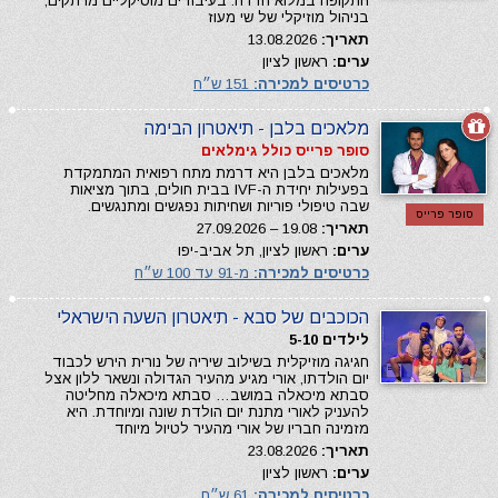
התקופה במלוא הדרה. בעיבודים מוסיקליים מרתקים,
בניהול מוזיקלי של שי מעוז
תאריך:
13.08.2026
ערים:
ראשון לציון
כרטיסים למכירה:
151 ש״ח
מלאכים בלבן - תיאטרון הבימה
סופר פרייס כולל גימלאים
מלאכים בלבן היא דרמת מתח רפואית המתמקדת
בפעילות יחידת ה-IVF בבית חולים, בתוך מציאות
שבה טיפולי פוריות ושחיתות נפגשים ומתנגשים.
סופר פרייס
תאריך:
19.08 – 27.09.2026
ערים:
ראשון לציון, תל אביב-יפו
כרטיסים למכירה:
מ-91 עד 100 ש״ח
הכוכבים של סבא - תיאטרון השעה הישראלי
לילדים 5-10
חגיגה מוזיקלית בשילוב שיריה של נורית הירש לכבוד
יום הולדתו, אורי מגיע מהעיר הגדולה ונשאר ללון אצל
סבתא מיכאלה במושב… סבתא מיכאלה מחליטה
להעניק לאורי מתנת יום הולדת שונה ומיוחדת. היא
מזמינה חבריו של אורי מהעיר לטיול מיוחד
תאריך:
23.08.2026
ערים:
ראשון לציון
כרטיסים למכירה:
61 ש״ח