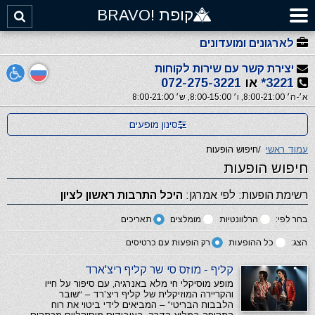
קופת !BRAVO
לארגונים ומועדונים
יצירת קשר עם שירות לקוחות
3221*
או
072-275-3221
א׳-ה׳ 8:00-21:00, ו׳ 8:00-15:00, ש׳ 8:00-21:00
סינון מופעים
עמוד ראשי
/
חיפוש הופעות
חיפוש הופעות
רשימת הופעות: לפי אמרגן:
היכל התרבות ראשון לציון
בחר לפי:
הרלוונטיות
מומלצים
תאריכים
הצג:
כל ההופעות
רק הופעות עם כרטיסים
קליף - מוזס סי שר קליף ריצ'ארד
מופע מוסיקלי חי מלא באנרגיה, עם סיפור על חייו
והקריירה המוזיקלית של קליף ריצ’רד – “שובר
הלבבות הבריטי” – המביאים לידי ביטוי את רוח