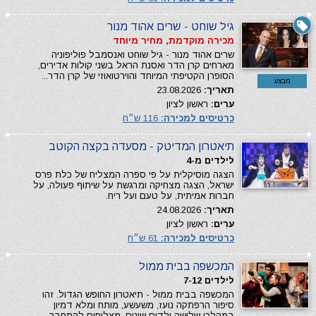
גיל שוחט - שרים אהוד מנור
מכירה מוקדמת, מחיר מיוחד
שרים אהוד מנור - גיל שוחט ואנסמבל פוליפוניה
מארחים קרן הדר ואסנת הראל בשני קולות אדירים,
הסופרן הקטיפתי המיוחד והוירטואוזי של קרן הדר...
מבצע
תאריך:
23.08.2026
ערים:
ראשון לציון
כרטיסים למכירה:
116 ש״ח
תיאטרון המדיטק - מסעדה בקצה הקוטב
לילדים מ-4
הצגה מוסיקלית על פי ספרה המצליח של כלת פרס
ישראל, הצגה מצחיקה ומרגשת על שיתוף פעולה, על
חברות אמיתית, על טעם ועל ריח.
תאריך:
24.08.2026
ערים:
ראשון לציון
כרטיסים למכירה:
61 ש״ח
המכשפה בבית ממול
לילדים 7-12
המכשפה בבית ממול - תיאטרון החופש הגדול. זהו
סיפור הרפתקה נועז, משעשע, מותח ומלא דמיון
במהלכו שלושה ילדים שונים, מצליחים להתחבר