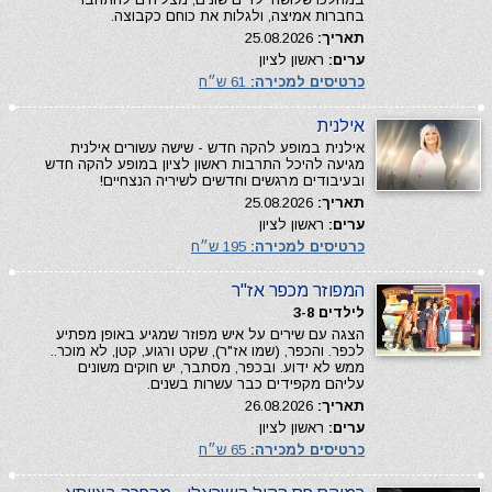
בחברות אמיצה, ולגלות את כוחם כקבוצה.
תאריך:
25.08.2026
ערים:
ראשון לציון
כרטיסים למכירה:
61 ש״ח
אילנית
אילנית במופע להקה חדש - שישה עשורים אילנית
מגיעה להיכל התרבות ראשון לציון במופע להקה חדש
ובעיבודים מרגשים וחדשים לשיריה הנצחיים!
תאריך:
25.08.2026
ערים:
ראשון לציון
כרטיסים למכירה:
195 ש״ח
המפוזר מכפר אז"ר
לילדים 3-8
הצגה עם שירים על איש מפוזר שמגיע באופן מפתיע
לכפר. והכפר, (שמו אז"ר), שקט ורגוע, קטן, לא מוכר..
ממש לא ידוע. ובכפר, מסתבר, יש חוקים משונים
עליהם מקפידים כבר עשרות בשנים.
תאריך:
26.08.2026
ערים:
ראשון לציון
כרטיסים למכירה:
65 ש״ח