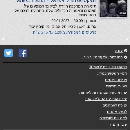
רמיקס פס הקול הישראלי - מהפכה בצוותא
תזמורת המהפכה חוזרת לצילומי המופעים של
האמנים והאמניות הגדולים שלנו, בתחילת דרכם על
במת צוותא
תאריך:
30.09 – 09.01.2027
ערים:
ראשון לציון, תל אביב-יפו, קיבוץ יגור
כרטיסים למכירה:
מ-120 עד 245 ש״ח
עזרה
ההזמנות שלי (שינוי / ביטול)
התקנון של קופת !BRAVO
תנאי השימוש במידע
מדיניות פרטיות
עוגיות ופרטיות
יצירת קשר עם שירות לקוחות
יצירת קשר עם הנהלת האתר
כניסה לאמרגנים
לבעלי אתרים
לארגונים ומועדונים
שובר מתנה