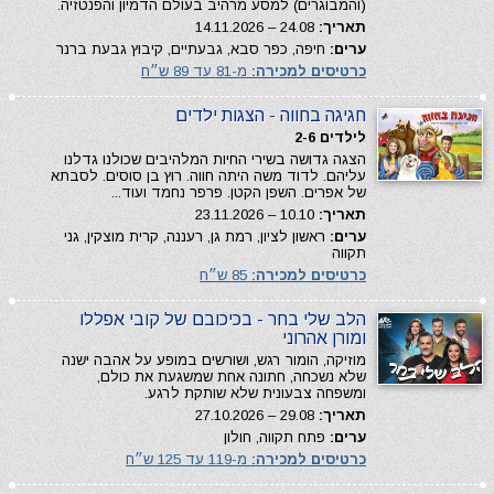
(והמבוגרים) למסע מרהיב בעולם הדמיון והפנטזיה.
תאריך:
24.08 – 14.11.2026
ערים:
חיפה, כפר סבא, גבעתיים, קיבוץ גבעת ברנר
כרטיסים למכירה:
מ-81 עד 89 ש״ח
חגיגה בחווה - הצגות ילדים
לילדים 2-6
הצגה גדושה בשירי החיות המלהיבים שכולנו גדלנו
עליהם. לדוד משה היתה חווה. רוץ בן סוסים. לסבתא
של אפרים. השפן הקטן. פרפר נחמד ועוד...
תאריך:
10.10 – 23.11.2026
ערים:
ראשון לציון, רמת גן, רעננה, קרית מוצקין, גני
תקווה
כרטיסים למכירה:
85 ש״ח
הלב שלי בחר - בכיכובם של קובי אפללו
ומורן אהרוני
מוזיקה, הומור רגש, ושורשים במופע על אהבה ישנה
שלא נשכחה, חתונה אחת שמשגעת את כולם,
ומשפחה צבעונית שלא שותקת לרגע.
תאריך:
29.08 – 27.10.2026
ערים:
פתח תקווה, חולון
כרטיסים למכירה:
מ-119 עד 125 ש״ח