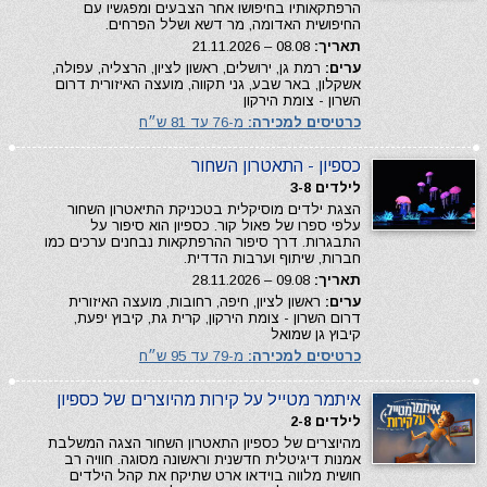
הרפתקאותיו בחיפושו אחר הצבעים ומפגשיו עם
החיפושית האדומה, מר דשא ושלל הפרחים.
תאריך:
08.08 – 21.11.2026
ערים:
רמת גן, ירושלים, ראשון לציון, הרצליה, עפולה,
אשקלון, באר שבע, גני תקווה, מועצה האיזורית דרום
השרון - צומת הירקון
כרטיסים למכירה:
מ-76 עד 81 ש״ח
כספיון - התאטרון השחור
לילדים 3-8
הצגת ילדים מוסיקלית בטכניקת התיאטרון השחור
עלפי ספרו של פאול קור. כספיון הוא סיפור על
התבגרות. דרך סיפור ההרפתקאות נבחנים ערכים כמו
חברות, שיתוף וערבות הדדית.
תאריך:
09.08 – 28.11.2026
ערים:
ראשון לציון, חיפה, רחובות, מועצה האיזורית
דרום השרון - צומת הירקון, קרית גת, קיבוץ יפעת,
קיבוץ גן שמואל
כרטיסים למכירה:
מ-79 עד 95 ש״ח
איתמר מטייל על קירות מהיוצרים של כספיון
לילדים 2-8
מהיוצרים של כספיון התאטרון השחור הצגה המשלבת
אמנות דיגיטלית חדשנית וראשונה מסוגה. חוויה רב
חושית מלווה בוידאו ארט שתיקח את קהל הילדים