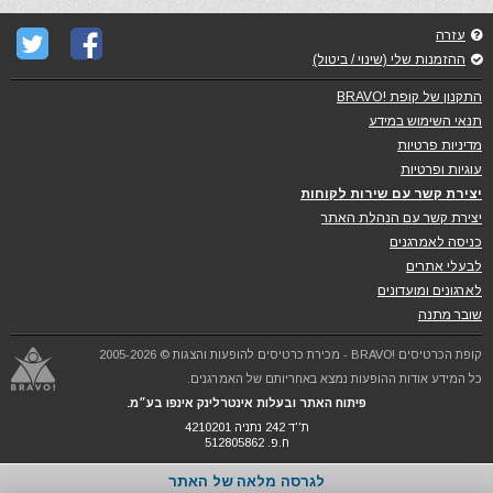
עזרה
ההזמנות שלי (שינוי / ביטול)
התקנון של קופת !BRAVO
תנאי השימוש במידע
מדיניות פרטיות
עוגיות ופרטיות
יצירת קשר עם שירות לקוחות
יצירת קשר עם הנהלת האתר
כניסה לאמרגנים
לבעלי אתרים
לארגונים ומועדונים
שובר מתנה
קופת הכרטיסים !BRAVO - מכירת כרטיסים להופעות והצגות © 2005-2026
כל המידע אודות ההופעות נמצא באחריותם של האמרגנים.
פיתוח האתר ובעלות אינטרלינק אינפו בע״מ.
ת''ד 242 נתניה 4210201
ח.פ. 512805862
לגרסה מלאה של האתר