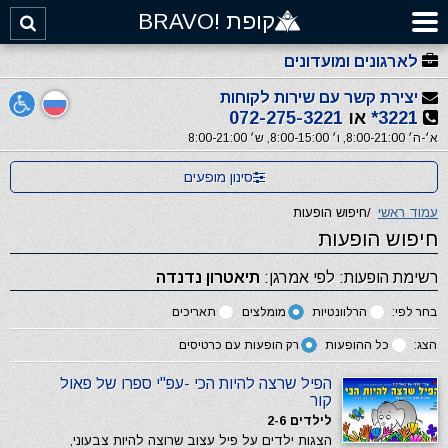
קופת !BRAVO
לארגונים ומועדונים
יצירת קשר עם שירות לקוחות
3221*
או
072-275-3221
א׳-ה׳ 8:00-21:00, ו׳ 8:00-15:00, ש׳ 8:00-21:00
סינון מופעים
עמוד ראשי
/
חיפוש הופעות
חיפוש הופעות
רשימת הופעות: לפי אמרגן:
תיאטרון נדנדה
בחר לפי:
הרלוונטיות
מומלצים
תאריכים
הצג:
כל ההופעות
רק הופעות עם כרטיסים
הפיל שרצה להיות הכי -עפ"י ספרו של פאול
קור
לילדים 2-6
הצגות ילדים על פיל עצוב שרוצה להיות צבעוני,