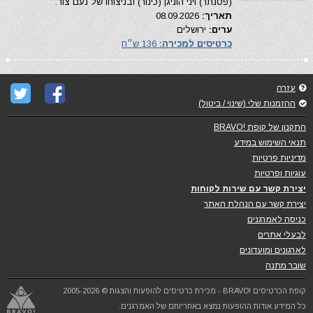
(פסנתר) ויני הוניגן (כינור) ובניצוחו של נעם צור.
תאריך:
08.09.2026
ערים:
ירושלים
כרטיסים למכירה:
136 ש״ח
עזרה
ההזמנות שלי (שינוי / ביטול)
התקנון של קופת !BRAVO
תנאי השימוש במידע
מדיניות פרטיות
עוגיות ופרטיות
יצירת קשר עם שירות לקוחות
יצירת קשר עם הנהלת האתר
כניסה לאמרגנים
לבעלי אתרים
לארגונים ומועדונים
שובר מתנה
קופת הכרטיסים !BRAVO - מכירת כרטיסים להופעות והצגות © 2005-2026
כל המידע אודות ההופעות נמצא באחריותם של האמרגנים.