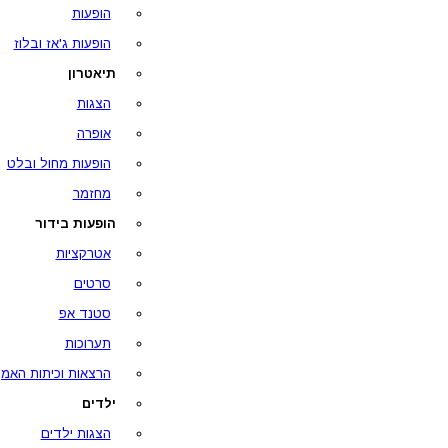
הופעות
הופעות ג'אז ובלוז
תיאטרון
הצגות
אופרה
הופעות מחול ובלט
מחזמר
הופעות בידור
אטרקציות
סרטים
סטנד אפ
תערוכות
הרצאות וכיתות האמן
ילדים
הצגות ילדים