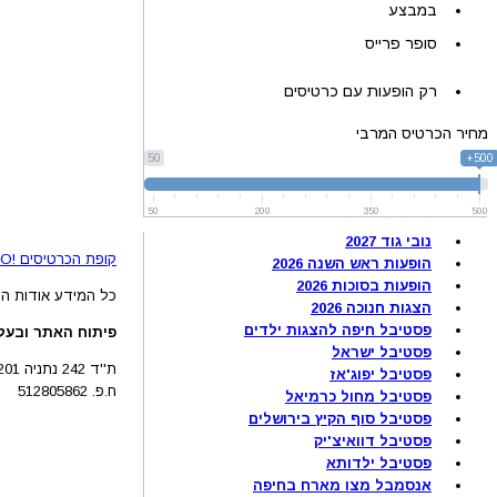
במבצע
סופר פרייס
רק הופעות עם כרטיסים
מחיר הכרטיס המרבי
50
500+
50
200
350
500
נובי גוד 2027
קופת הכרטיסים !BRAVO - מכירת כרטיסים להופעות והצגות © 2005-2026
הופעות ראש השנה 2026
הופעות בסוכות 2026
כל המידע אודות הה
הצגות חנוכה 2026
פסטיבל חיפה להצגות ילדים
פיתוח האתר ובעלו
פסטיבל ישראל
ת''ד 242 נתניה 4210201
פסטיבל יפוג'אז
ח.פ. 512805862
פסטיבל מחול כרמיאל
פסטיבל סוף הקיץ בירושלים
פסטיבל דוואיצ'יק
פסטיבל ילדותא
אנסמבל מצו מארח בחיפה