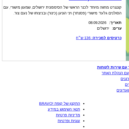
קונצרט מחווה מיוחד לכנר הראשי של הסימפונית ירושלים, שמעון מישורי, עם
הסולנים גלעד מישורי (פסנתר) ויני הוניגן (כינור) ובניצוחו של נעם צור.
תאריך:
08.09.2026
ערים:
ירושלים
כרטיסים למכירה:
136
ש״ח
 עם שירות לקוחות
עם הנהלת האתר
גנים
ים
ועדונים
התקנון של קופת !BRAVO
תנאי השימוש במידע
מדיניות פרטיות
עוגיות ופרטיות