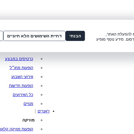
שלום:
3221*
או
072-275-3221
מדור
 8:00-21:00
עמוד ראשי
ות להפעלת האתר,
הבנתי
דחיית השימושים הלא חיוניים
סום. מידע נוסף מופיע
סופר פרייס
מופעים מומלצים
כרטיסים במבצע
הופעות מחו״ל
אירועי השבוע
הופעות חדשות
כל האירועים
מנויים
ז'אנרים
מוזיקה
הופעות מוזיקה קלאס