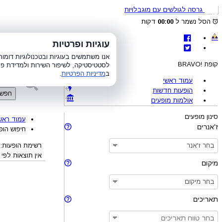
גרסה לגולשים עם מוגבלויות
הסל נשמר ל
00:00
דקות
לת
עוגיות ופרטיות
א׳-ה׳ 8:00-21:00, ו׳ 8:00-15:00, ש׳
אנו משתמשים בעוגיות ובטכנולוגיות דומ
קופת !BRAVO
לסטטיסטיקה, לשיפור השירות ולמדידת פר
ב
מדיניות הפרטיות
.
עמוד ראשי
הופעות חדשות
חפש
אולמות מופעים
סינון מופעים
עמוד ראש
ז'אנרים
חיפוש הופ
רשימת הופעות: 
אין תוצאות לפי
מיקום
תאריכים