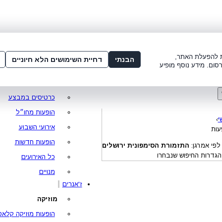
שלום:
3221*
או
072-275-3221
מדור
 8:00-21:00
עמוד ראשי
ות להפעלת האתר,
הבנתי
דחיית השימושים הלא חיוניים
סום. מידע נוסף מופיע
סופר פרייס
מופעים מומלצים
כרטיסים במבצע
הופעות מחו״ל
י
›
אירועי השבוע
עות
הופעות חדשות
לפי אמרגן:
התזמורת הסימפונית ירושלים
 הגדרות החיפוש שנבחרו
כל האירועים
מנויים
ז'אנרים
מוזיקה
הופעות מוזיקה קלאס