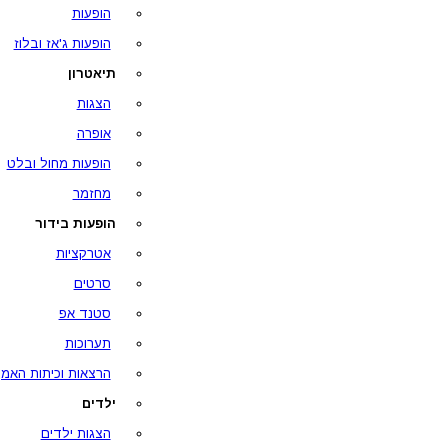
הופעות
הופעות ג'אז ובלוז
תיאטרון
הצגות
אופרה
הופעות מחול ובלט
מחזמר
הופעות בידור
אטרקציות
סרטים
סטנד אפ
תערוכות
הרצאות וכיתות האמן
ילדים
הצגות ילדים