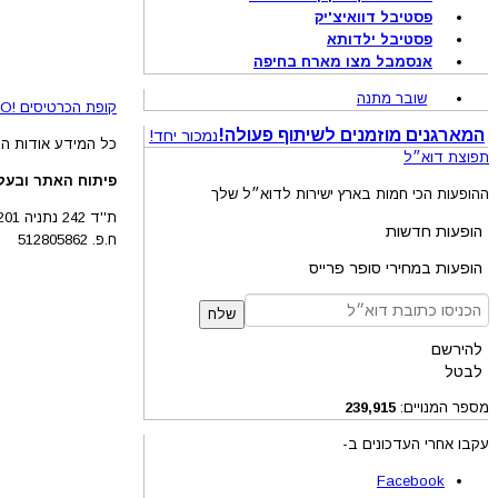
פסטיבל דוואיצ'יק
פסטיבל ילדותא
אנסמבל מצו מארח בחיפה
שובר מתנה
קופת הכרטיסים !BRAVO - מכירת כרטיסים להופעות והצגות © 2005-2026
המארגנים מוזמנים לשיתוף פעולה!
נמכור יחד!
כל המידע אודות הה
תפוצת דוא״ל
פיתוח האתר ובעלו
ההופעות הכי חמות בארץ ישירות לדוא״ל שלך
ת''ד 242 נתניה 4210201
הופעות חדשות
ח.פ. 512805862
הופעות במחירי סופר פרייס
שלח
להירשם
לבטל
מספר המנויים:
239,915
עקבו אחרי העדכונים ב-
Facebook