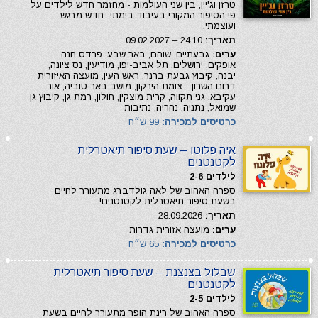
טרזן וג'יין, בין שני העולמות - מחזמר חדש לילדים על
פי הסיפור המקורי בעיבוד בימתי- חדש מרגש
ועוצמתי.
תאריך:
24.10 – 09.02.2027
ערים:
גבעתיים, שוהם, באר שבע, פרדס חנה,
אופקים, ירושלים, תל אביב-יפו, מודיעין, נס ציונה,
יבנה, קיבוץ גבעת ברנר, ראש העין, מועצה האיזורית
דרום השרון - צומת הירקון, מושב באר טוביה, אור
עקיבא, גני תקווה, קרית מוצקין, חולון, רמת גן, קיבוץ גן
שמואל, נתניה, נהריה, נתיבות
כרטיסים למכירה:
99 ש״ח
איה פלוטו – שעת סיפור תיאטרלית
לקטנטנים
לילדים 2-6
ספרה האהוב של לאה גולדברג מתעורר לחיים
בשעת סיפור תיאטרלית לקטנטנים!
תאריך:
28.09.2026
ערים:
מועצה אזורית גדרות
כרטיסים למכירה:
65 ש״ח
שבלול בצנצנת – שעת סיפור תיאטרלית
לקטנטנים
לילדים 2-5
ספרה האהוב של רינת הופר מתעורר לחיים בשעת