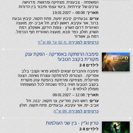
המשפחה - צבעונית, מצחיקה ומרגשת. מדגישה
ערכים של יצירתיות, ביטוי עצמי וחיבור בין הדורות.
תאריך:
08.08 – 19.01.2027
ערים:
גבעתיים, קיבוץ יפעת, פתח תקווה, קיבוץ גבעת
ברנר, אור עקיבא, ראשון לציון, תל אביב-יפו, מועצה
האיזורית דרום השרון - צומת הירקון, אשקלון, רמת
השרון, חולון, כפר סבא, מועצה האזורית חוף הכרמל,
רמת גן, אשדוד
כרטיסים למכירה:
מ-62 עד 89 ש״ח
סימבה הרפתקה באפריקה - הפקת ענק
מקורית בקצב הטבע!
לילדים 2-8
סימבה והחברים יוצאים למסע פראי וקצבי בלב
אפריקה... הצטרפו להרפתקה עוצרת נשימה, הצגה
מוזיקלית, מצחיקה ומרתקת בהפקת ענק מקורית
בקצב הטבע! חוויה בלתי נשכחת לכל המשפחה!
מומלץ לגילאי 8 – 2
תאריך:
12.08 – 09.01.2027
ערים:
ראש העין, מודיעין, גני תקווה, יבנה, תל
אביב-יפו, אור עקיבא, גבעתיים, פתח תקווה, חולון
כרטיסים למכירה:
89 ש״ח
טרזן וג'יין - בין שני העולמות
לילדים 2-8