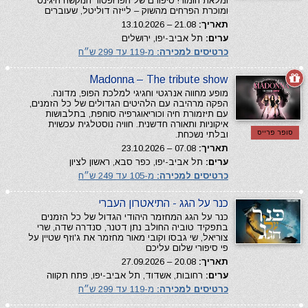
ומלאת הומור! סיפורם של הפרופסור הנוקשה היגינס
ומוכרת הפרחים מהשוק – לייזה דוליטל, שעוברים
תאריך:
21.08 – 13.10.2026
ערים:
תל אביב-יפו, ירושלים
כרטיסים למכירה:
מ-119 עד 299 ש״ח
Madonna – The tribute show
מופע מחווה אנרגטי וחגיגי למלכת הפופ, מדונה.
הפקה מרהיבה עם הלהיטים הגדולים של כל הזמנים,
עם תיזמורת חיה וכוריאוגרפיה סוחפת, בתלבושות
איקוניות ותאורה חדשנית. חוויה נוסטלגית עכשוית
סופר פרייס
ובלתי נשכחת.
תאריך:
07.08 – 23.10.2026
ערים:
תל אביב-יפו, כפר סבא, ראשון לציון
כרטיסים למכירה:
מ-105 עד 249 ש״ח
כנר על הגג - התיאטרון העברי
כנר על הגג המחזמר היהודי הגדול של כל הזמנים
בתפקיד טוביה החולב נתן דטנר, סנדרה שדה, שרי
צוריאל, שי גבסו וקובי מאור מחזמר את ג'וזף שטיין על
פי סיפורי שלום עליכם
תאריך:
20.08 – 27.09.2026
ערים:
רחובות, אשדוד, תל אביב-יפו, פתח תקווה
כרטיסים למכירה:
מ-119 עד 299 ש״ח