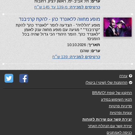
ערים:
תל אביב-יפו, ראשון לציון, רחובות
כרטיסים למכירה:
מ-139 עד 145 ש״ח
מופע מחווה ללאונרד כהן - להקת קרניבנד
מופע "הללויה" - הצדעה לזמר "לאונרד כהן" להקת
"קרניבנד" " מגיעה עם מופע מחווה ענק לאומן
"לאונרד כהן". הזמר היהודי הכי גדול שהיה בכל
הזמנים!
תאריך:
10.10.2026
ערים:
שוהם
כרטיסים למכירה:
139 ש״ח
עזרה
ההזמנות שלי (שינוי / ביטול)
התקנון של קופת !BRAVO
תנאי השימוש במידע
מדיניות פרטיות
עוגיות ופרטיות
יצירת קשר עם שירות לקוחות
יצירת קשר עם הנהלת האתר
כניסה לאמרגנים