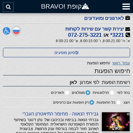
קופת !BRAVO
לארגונים ומועדונים
יצירת קשר עם שירות לקוחות
3221*
או
072-275-3221
א׳-ה׳ 8:00-21:00, ו׳ 8:00-15:00, ש׳ 8:00-21:00
סינון מופעים
עמוד ראשי
/
חיפוש הופעות
חיפוש הופעות
רשימת הופעות: לפי אמרגן:
לאן
בחר לפי:
הרלוונטיות
מומלצים
תאריכים
הצג:
כל ההופעות
רק הופעות עם כרטיסים
גבירתי הנאווה - מחזמר התיאטרון העברי
גברתי הנאוה בבימויו ובכיכובו של: נתן דטנר בשיתוף
תזמורת הקאמרטה הישראלית. המחזמר הקלאסי
האהוב חוזר לבמה בגרסת ענק מרגשת, צבעונית