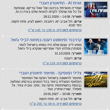
זוגיות AI - התיאטרון העברי
קומדיה מטורפת בכיכובו של יגאל עדיקא, שצוחקת
על כל מה שהולך לקרות לזוגיות שלנו בעידן ה AI.
תאריך:
14.08 – 28.11.2026
ערים:
תל אביב-יפו, רחובות, ראשון לציון, פתח תקווה,
כפר סבא
כרטיסים למכירה:
מ-105 עד 145 ש״ח
קרניבנד וסימפונט רעננה במחווה לבילי ג'ואל
מופע לייב עצום שלא היה כמותו בישראל לזמר,
פסנתרן ומלחין יהודי אמריקאי שנקרא בילי ג'ואל.
תאריך:
31.10.2026
ערים:
רעננה
כרטיסים למכירה:
139 ש״ח
צלילי המוסיקה - מחזמר תיאטרון העברי
מחזמר לראשונה בישראל הפקה של המחזמר
הקלאסי המצליח ביותר בכל הזמנים בגרסתו המלאה
(בנוסח בהשתתפות: מיקה צור, מוקי, טוביה צפיר, גל
פופולר, קארין שיפרין, ועוד.....
תאריך:
30.08 – 20.01.2027
ערים:
תל אביב-יפו, פתח תקווה
כרטיסים למכירה:
מ-99 עד 255 ש״ח