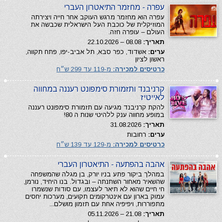
עפרה - מחזמר התיאטרון העברי
עפרה הוא מחזמר מרגש העוקב אחר חייה ויצירתה
המוזיקלית של כוכבת העל הישראלית שכבשה את
העולם – עופרה חזה.
תאריך:
08.08 – 22.10.2026
ערים:
אשדוד, כפר סבא, תל אביב-יפו, פתח תקווה,
ראשון לציון
כרטיסים למכירה:
מ-119 עד 299 ש״ח
קרניבנד ותזמורת סימפונט רעננה במחווה
לאייטיז
להקת קרניבנד מגיעה עם תזמורת סימפונט רעננה
במופע מחווה ענק ללהיטי שנות ה 80!
תאריך:
31.08.2026
ערים:
רחובות
כרטיסים למכירה:
מ-129 עד 139 ש״ח
אהבה בהפתעה - התיאטרון העברי
במהלך ביקור פתע בניו יורק, בן מגלה שהמשפחה
שהשאיר מאחור השתנתה – ובגדול. בנו היחיד, נורמן,
חי חיים שהוא לא תיאר לעצמו, עם סודות שנשמרו
עמוק בארון עם אינטרקומים תקועים, מערכות יחסים
מתפוררות, ויפיפיה אחת עם תזמון מושלם...
תאריך:
21.08 – 05.11.2026