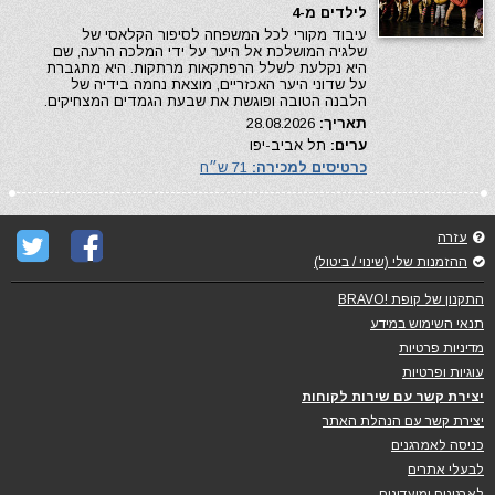
לילדים מ-4
עיבוד מקורי לכל המשפחה לסיפור הקלאסי של
שלגיה המושלכת אל היער על ידי המלכה הרעה, שם
היא נקלעת לשלל הרפתקאות מרתקות. היא מתגברת
על שדוני היער האכזריים, מוצאת נחמה בידיה של
הלבנה הטובה ופוגשת את שבעת הגמדים המצחיקים.
תאריך:
28.08.2026
ערים:
תל אביב-יפו
כרטיסים למכירה:
71 ש״ח
עזרה
ההזמנות שלי (שינוי / ביטול)
התקנון של קופת !BRAVO
תנאי השימוש במידע
מדיניות פרטיות
עוגיות ופרטיות
יצירת קשר עם שירות לקוחות
יצירת קשר עם הנהלת האתר
כניסה לאמרגנים
לבעלי אתרים
לארגונים ומועדונים