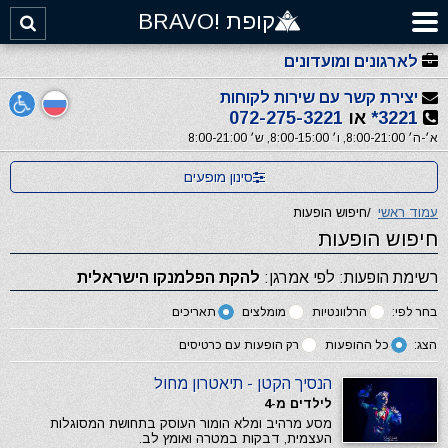
קופת !BRAVO
לארגונים ומועדונים
יצירת קשר עם שירות לקוחות
3221*
או
072-275-3221
א׳-ה׳ 8:00-21:00, ו׳ 8:00-15:00, ש׳ 8:00-21:00
סינון מופעים
עמוד ראשי
/
חיפוש הופעות
חיפוש הופעות
רשימת הופעות: לפי אמרגן:
להקת הפלמנקו הישראלית
בחר לפי:
הרלוונטיות
מומלצים
תאריכים
הצג:
כל ההופעות
רק הופעות עם כרטיסים
הנסיך הקטן - תיאטרון מחול
לילדים מ-4
מסע מרהיב ומלא הומור העוסק בתחושת המסוגלות
העצמית, דבקות במטרה ואומץ לב.