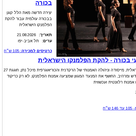
בכורה
יצירה חדשה מאת הלל קוגן
בבכורה עולמית עבור להקת
הפלמנקו הישראלית
תאריך:
21.08.2026
ערים:
תל אביב-יפו
כרטיסים למכירה:
105
ש״ח
י בכורה - להקת הפלמנקו הישראלית
להקת הפלמנקו הישראלית, מייסודה וניהולה האמנותי של הרקדנית והכוריאוגרפית מיכל נתן, חוגגת 27
דש ומרהיב, החושף את המנעד המגוון שמציעה אמנות הפלמנקו, לא רק כריקוד
אמנות רלוונטית ועכשווית
-
105
עד
146
ש״ח