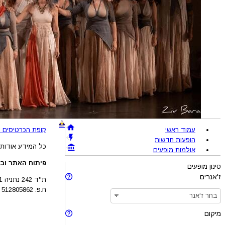
עמוד ראשי
קופת הכרטיסים !BRAVO - מכירת כרטיסים להופעות והצגות © 005-2026
הופעות חדשות
כל המידע אודות 
אולמות מופעים
פיתוח האתר ובע
סינון מופעים
ז'אנרים
ת''ד 242 נתניה 4210201
ח.פ. 512805862
מיקום