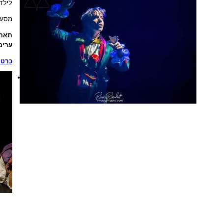
לילדי
מסע 
תארי
ערים
כרטי