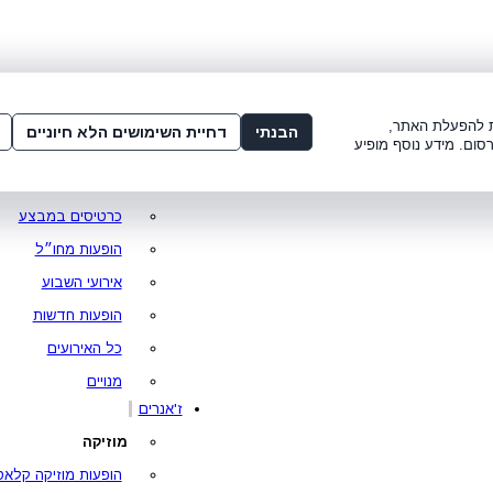
שלום:
3221*
או
072-275-3221
מדור
 8:00-21:00
עמוד ראשי
ות להפעלת האתר,
הבנתי
דחיית השימושים הלא חיוניים
סום. מידע נוסף מופיע
סופר פרייס
מופעים מומלצים
כרטיסים במבצע
הופעות מחו״ל
אירועי השבוע
הופעות חדשות
כל האירועים
מנויים
ז'אנרים
מוזיקה
הופעות מוזיקה קלאס