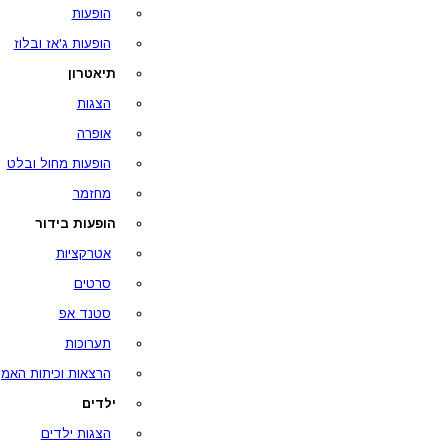
הופעות
הופעות ג'אז ובלוז
תיאטרון
הצגות
אופרה
הופעות מחול ובלט
מחזמר
הופעות בידור
אטרקציות
סרטים
סטנד אפ
תערוכות
הרצאות וכיתות האמן
ילדים
הצגות ילדים