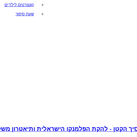
קונצרטים לילדים
שעת סיפור
יך הקטן - להקת הפלמנקו הישראלית ותיאטרון משק