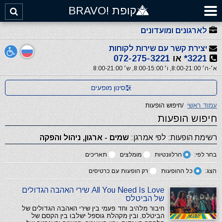
קופת !BRAVO
לארגונים ומועדונים
יצירת קשר עם שירות לקוחות
3221*
או
072-275-3221
א׳-ה׳ 8:00-21:00, ו׳ 8:00-15:00, ש׳ 8:00-21:00
סינון מופעים
עמוד ראשי
/
חיפוש הופעות
חיפוש הופעות
רשימת הופעות: לפי אמרגן:
שמים - ארגון, ניהול והפקה
בחר לפי:
הרלוונטיות
מומלצים
תאריכים
הצג:
כל ההופעות
רק הופעות עם כרטיסים
All You Need Is Love שירי האהבה הגדולים
של הביטלס
חיבור מלהיב וחד פעמי בין שירי האהבה הגדולים של
הביטלס, ובין מקהלת גוספל ישלבו בין הקסם של