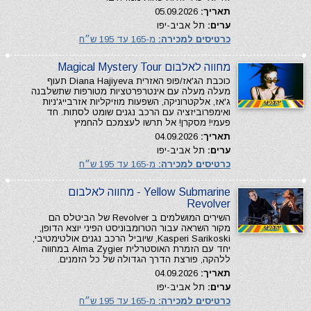
תאריך:
05.09.2026
ערים:
תל אביב-יפו
כרטיסים למכירה:
מ-165 עד 195 ש״ח
מחווה לאלבום Magical Mystery Tour
כוכבת הג'אז/פופ האזרית Diana Hajiyeva תעוף
מעלה מעלה עם אינטרפרטציות מטורפות שתשלבנה
ג'אז, אלקטרוניקה, השפעות מוזיקליות אזרבייג'ניות
ואימפרוביזציה עם הרכב נגנים שומט לסתות. חד
פעמי! מסקרן! אל תרשו לעצמכם להחמיץ
תאריך:
04.09.2026
ערים:
תל אביב-יפו
כרטיסים למכירה:
מ-165 עד 195 ש״ח
Yellow Submarine - מחווה לאלבום
Revolver
השירים המושלמים ב Revolver של הביטלס הם
מקור השראה עבור הטרומבוניסט הפיני יוצא הדופן,
Kasperi Sarikoski, שיוביל הרכב נגנים אולטימטיבי,
יחד עם הזמרת האוסטרלית Alma Zygier במחווה
ללהקה, פורצת הדרך הגדולה של כל הזמנים.
תאריך:
04.09.2026
ערים:
תל אביב-יפו
כרטיסים למכירה:
מ-165 עד 195 ש״ח