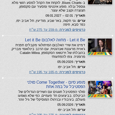
ב-Blues Charts, לוקחת את הקהל למסע רגשי מלא
גוספל ובלוז. מופע אינטימי ומסעיר עם סקסופון,
חצוצרה וקצב שלא עוצר.
תאריך:
02.01 – 09.01.2027
ערים:
גני תקווה, באר שבע, מודיעין, תל אביב-יפו,
כפר סבא, חיפה
כרטיסים למכירה:
מ-159 עד 275 ש״ח
Let it Be - מחווה לאלבום Let it Be
דמיינו את שירי האלבום המיתולוגי מקבלים תפנית
ג'אזית מרעננת ואנרגטית, עם הרכב בינלאומי מבריק,
בהובלתו של וירטואוז הסקסופון, Catalin Milea
מרומניה. צפו להפתעות!
תאריך:
05.09.2026
ערים:
תל אביב-יפו
כרטיסים למכירה:
מ-165 עד 195 ש״ח
מופע סיום - Come Together סולני
הפסטיבל על במה אחת
סולני הפסטיבל חוגגים עם השירים הגדולים של
הביטלס, בביצועים חד פעמיים, כפי שלא נשמעו
מעולם, בעיבודיו ובניהולו המוסיקלי של גיל זוהר.
תאריך:
05.09.2026
ערים:
תל אביב-יפו
כרטיסים למכירה:
מ-275 עד 295 ש״ח