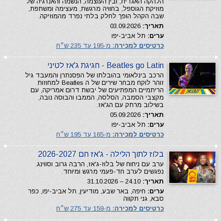
הלהקה האגדית, ובין העוצמה, הנשמה והאנרגיה של
מוזיקת הגוספל, בחוויה מרגשת, מעצימה ומשתפת,
שבה הקהל הופך לחלק בלתי נפרד מהמוזיקה.
תאריך:
03.09.2026
ערים:
תל אביב-יפו
כרטיסים למכירה:
מ-195 עד 235 ש״ח
Beatles go Latin - חגיגת ג'אז לטיני
הרכב בינלאומי בהובלתו של הפסנתרן והמעבד גיל
זוהר לוקח מבחר שירים של ה Beatles למחוזות
הריתמיים המפתיעים של יבשת דרום אמריקה, עם
מקצבי הסמבה, הסלסה, הממבו והבוסה נובה,
בשילוב מרתק עם הג'אז.
תאריך:
05.09.2026
ערים:
תל אביב-יפו
כרטיסים למכירה:
מ-165 עד 195 ש״ח
בלוז לתוך הלילה - ג'אז חם 2026-2027
ערב עם ניחוח של בלוז-ג'אז, הרבה גרוב וסווינג.
נפגשים לערב חד-פעמי מרגש ומיוחד.
תאריך:
24.10 – 31.10.2026
ערים:
חיפה, באר שבע, מודיעין, תל אביב-יפו, כפר
סבא, גני תקווה
כרטיסים למכירה:
מ-159 עד 275 ש״ח