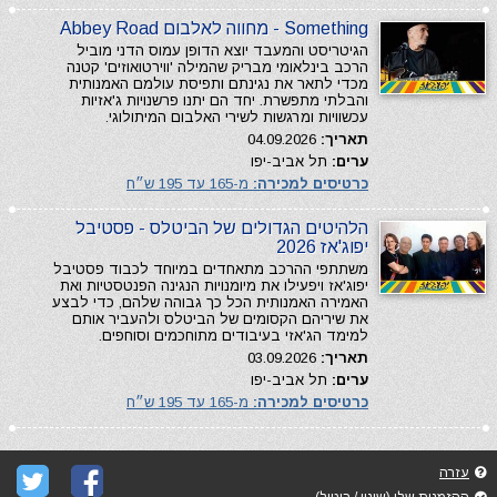
Something - מחווה לאלבום Abbey Road
הגיטריסט והמעבד יוצא הדופן עמוס הדני מוביל
הרכב בינלאומי מבריק שהמילה 'ווירטואוזים' קטנה
מכדי לתאר את נגינתם ותפיסת עולמם האמנותית
והבלתי מתפשרת. יחד הם יתנו פרשנויות ג'אזיות
עכשוויות ומרגשות לשירי האלבום המיתולוגי.
תאריך:
04.09.2026
ערים:
תל אביב-יפו
כרטיסים למכירה:
מ-165 עד 195 ש״ח
הלהיטים הגדולים של הביטלס - פסטיבל
יפוג'אז 2026
משתתפי ההרכב מתאחדים במיוחד לכבוד פסטיבל
יפוג'אז ויפעילו את מיומנויות הנגינה הפנטסטיות ואת
האמירה האמנותית הכל כך גבוהה שלהם, כדי לבצע
את שיריהם הקסומים של הביטלס ולהעביר אותם
למימד הג'אזי בעיבודים מתוחכמים וסוחפים.
תאריך:
03.09.2026
ערים:
תל אביב-יפו
כרטיסים למכירה:
מ-165 עד 195 ש״ח
עזרה