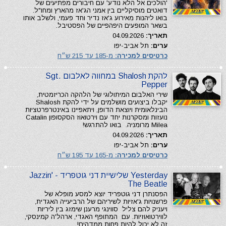
'הולכים אל הלא נודע' עם חיבורים מפתיעים של
דואטים מוסיקליים בין אמני הג'אז מהארץ ומחו"ל.
בואו ליהנות מאירוע ג'אז נדיר וחד פעמי, ולשלב אותו
בשאר המופעים היפהפיים של הפסטיבל.
תאריך:
04.09.2026
ערים:
תל אביב-יפו
כרטיסים למכירה:
מ-185 עד 215 ש״ח
להקת Shalosh במחווה לאלבום Sgt.
Pepper
שירי האלבום המיתולוגי של הלהקה הכריזמטית,
יקבלו ביצועים מושלמים על ידי להקת Shalosh
הבינלאומית ויוצאת הדופן, ויתאפיינו באינטרפרטציות
נועזות ומסקרנות יחד עם וירטואוז הסקסופון Catalin
Milea מרומניה. בואו להתרגש!
תאריך:
04.09.2026
ערים:
תל אביב-יפו
כרטיסים למכירה:
מ-165 עד 195 ש״ח
Yesterday שלישיית דני גוטפריד - Jazzin'
The Beatle
הפסנתרן דני גוטפריד יוצא למסע מופלא של
פרשנויות ג'אזיות לשיריהם של הרביעייה האגדית,
ויעניק להם צליל סווינגי מרענן שימזג בין ליריות
לווירטואוזיות. עם המתופף האגדי, ארהל'ה קמינסקי,
זה לא יכול להיות פחות ממדהים!