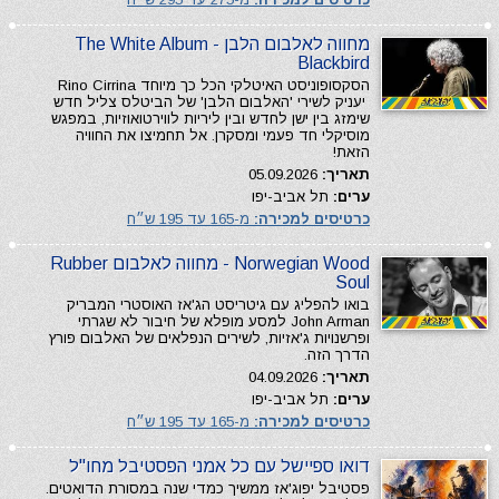
מחווה לאלבום הלבן The White Album -
Blackbird
הסקסופוניסט האיטלקי הכל כך מיוחד Rino Cirrina
יעניק לשירי 'האלבום הלבן' של הביטלס צליל חדש
שימזג בין ישן לחדש ובין ליריות לווירטואוזיות, במפגש
מוסיקלי חד פעמי ומסקרן. אל תחמיצו את החוויה
הזאת!
תאריך:
05.09.2026
ערים:
תל אביב-יפו
כרטיסים למכירה:
מ-165 עד 195 ש״ח
Norwegian Wood - מחווה לאלבום Rubber
Soul
בואו להפליג עם גיטריסט הג'אז האוסטרי המבריק
John Arman למסע מופלא של חיבור לא שגרתי
ופרשנויות ג'אזיות, לשירים הנפלאים של האלבום פורץ
הדרך הזה.
תאריך:
04.09.2026
ערים:
תל אביב-יפו
כרטיסים למכירה:
מ-165 עד 195 ש״ח
דואו ספיישל עם כל אמני הפסטיבל מחו"ל
פסטיבל יפוג'אז ממשיך כמדי שנה במסורת הדואטים.