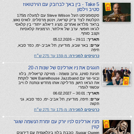
Take 5 - בין באך לברובק עם הוירטואוז
סטיב וילסון
סקסופוניסט העל Steve Wilson עם למעלה מ175
הקלטות לצד צ'יק קוריאה, וינטון מרסליס, לואיס נאש,
בראד מלדאו ואחרים, מציג דיאלוג ייחודי בין קלאסי
לג’אז חופשי. ערב של אילתור, הרמוניות קלאסיות
וקצב סוחף.
תאריך:
29.11 – 05.12.2026
ערים:
באר שבע, מודיעין, תל אביב-יפו, כפר סבא,
חיפה
כרטיסים למכירה:
מ-159 עד 275 ש״ח
חוגגים את ניו אורלינס של שנות ה-20
חגיגת סווינג, גרוב ונשמה - מוזיקה קריאולית, בלוז
ובוגי-ווגי עם Barrelhouse Jazzband אשר לוקחת
את הג'אז הישן, מדליקה אותו מחדש ונותנת לו וייב
עכשווי לגמרי.
תאריך:
30.01 – 06.02.2027
ערים:
חיפה, מודיעין, תל אביב-יפו, כפר סבא, גני
תקווה
כרטיסים למכירה:
מ-175 עד 275 ש״ח
מניו אורלינס לניו יורק עם זמרת הנשמה שוגר
קווין
Sugar Queen, כוכבת בלוז בינלאומית עם דירוגים