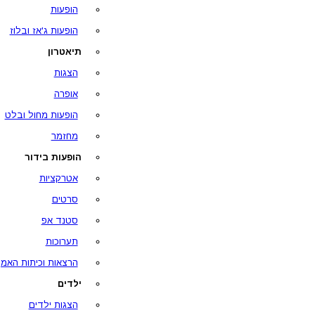
הופעות
הופעות ג'אז ובלוז
תיאטרון
הצגות
אופרה
הופעות מחול ובלט
מחזמר
הופעות בידור
אטרקציות
סרטים
סטנד אפ
תערוכות
הרצאות וכיתות האמן
ילדים
הצגות ילדים