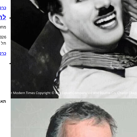
כרט
לה
מחול
2026
תל א
כרט
תאר