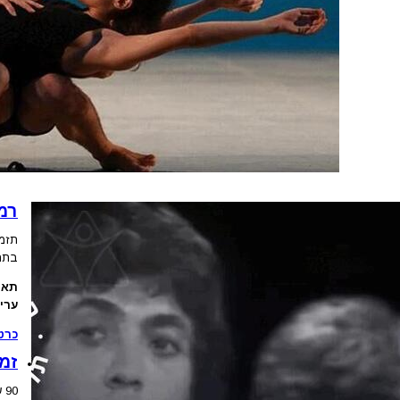
רמ
תזמו
בתח
תאר
ערים
כרט
זמנ
0