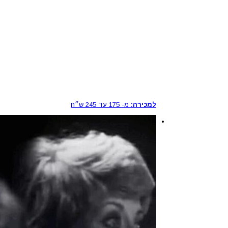
למכירה:
מ-
175
עד
245
ש״ח