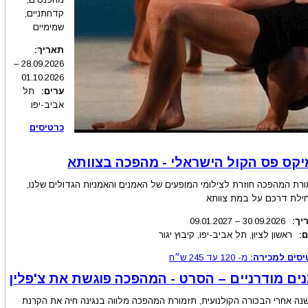
קדחתניים,
שמימיים
תאריך:
–
28.09
.2026
01.10.2026
ערים:
תל
אביב-יפו
כרטיסים
יקס פס הקול הישראלי - מהפכה בצוותא
רת המהפכה חוזרת לצילומי המופעים של האמנים והאמניות הגדולים שלנו,
ילת דרכם על במת צוותא
יך:
.2026
30.09
–
09.01.2027
:
ראשון לציון, תל אביב-יפו, קיבוץ יגור
יסים למכירה:
מ-
120
עד
245
ש״ח
ים מודרניים – הסרט - המהפכה פוגשת את צ'פלין
9 שנה אחרי הבכורה הקולנועית, תזמורת המהפכה מלווה בנגינה חיה את הקרנת