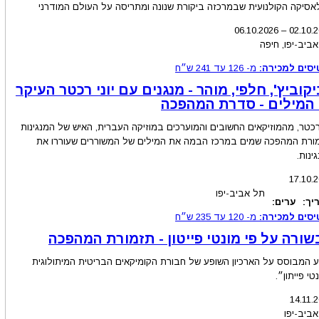
סיקה הקולנועית שבמרכזה ביקורת שנונה ומתריסה על העולם המודרני
06.10.2026
–
02.10
.
ביב-יפו, חיפה
יסים למכירה:
מ-
126
עד
241
ש״ח
קוביץ', חלפי, מוהר - מנגנים עם יוני רכטר העיקר
 המילים - סדרת המהפכה
 רכטר, מהמוזיקאים החשובים והמוערכים במוזיקה העברית, האיש של המנגינות
מורת המהפכה שמים במרכז הבמה את המילים של המשוררים שעוררו את
ינות.
17.10.
תל אביב-יפו
יך:
ערים:
יסים למכירה:
מ-
120
עד
235
ש״ח
ורה על פי מונטי פייטון - תזמורת המהפכה
 המבוסס על הארכיון השופע של חבורת הקומיקאים הבריטית המיתולוגית
טי פייתון״.
14.11.
ביב-יפו