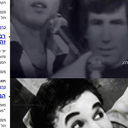
הקלא
2026
תל א
כרט
רבי
זה
יוני
ותז
המנג
2026
תאר
כרט
הבש
מופע
״מונ
2026
תל א