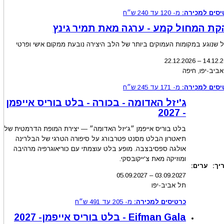
יסים למכירה:
מ-
120
עד
240
ש״ח
קת המחול קמע - ערגה מאת תמיר גינץ
 שנוגע במקומות העמוקים ביותר של הלב היצירה נובעת ממקום אישי ופרטי
22.12.2026
–
14.12
.
ביב-יפו, חיפה
יסים למכירה:
מ-
171
עד
245
ש״ח
ג'יזל האדומה - בכורה - בלט בוריס אייפמן
- 2027
בלט בוריס אייפמן ״ג'יזל האדומה״ — יצירת המופת הדרמטית של
תיאטרון הבלט מסנט פטרבורג על סיפורה הטרגי של הבלרינה
אולגה ספסיבצבה. מופע בלט עוצמתי עם כוריאוגרפיה מרהיבה
ומוזיקה מאת צ'ייקובסקי.
יך:
ערים:
05.09.2027
–
03.09
.2027
תל אביב-יפו
כרטיסים למכירה:
מ-
205
עד
491
ש״ח
Eifman Gala - בלט בוריס אייפמן- 2027