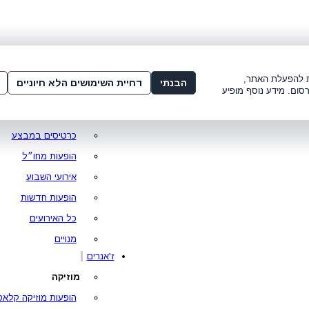
שלום:
3221*
או
072-275-3221
מדור
 8:00-21:00
עמוד ראשי
ות להפעלת האתר,
הבנתי
דחיית השימושים הלא חיוניים
סום. מידע נוסף מופיע
סופר פרייס
מופעים מומלצים
כרטיסים במבצע
הופעות מחו״ל
אירועי השבוע
הופעות חדשות
כל האירועים
מנויים
ז'אנרים
מוזיקה
הופעות מוזיקה קלאס