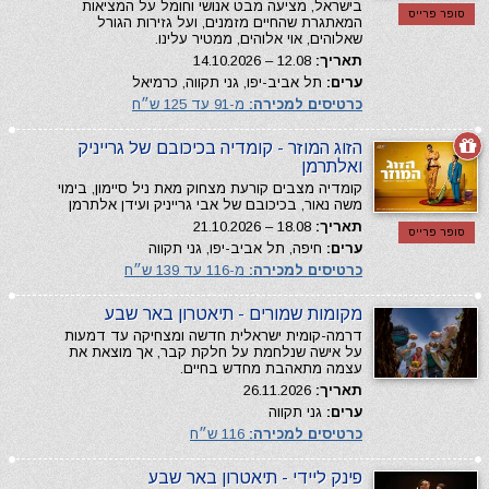
בישראל, מציעה מבט אנושי וחומל על המציאות
סופר פרייס
המאתגרת שהחיים מזמנים, ועל גזירות הגורל
שאלוהים, אוי אלוהים, ממטיר עלינו.
תאריך:
12.08 – 14.10.2026
ערים:
תל אביב-יפו, גני תקווה, כרמיאל
כרטיסים למכירה:
מ-91 עד 125 ש״ח
הזוג המוזר - קומדיה בכיכובם של גרייניק
ואלתרמן
קומדיה מצבים קורעת מצחוק מאת ניל סיימון, בימוי
משה נאור, בכיכובם של אבי גרייניק ועידן אלתרמן
תאריך:
18.08 – 21.10.2026
סופר פרייס
ערים:
חיפה, תל אביב-יפו, גני תקווה
כרטיסים למכירה:
מ-116 עד 139 ש״ח
מקומות שמורים - תיאטרון באר שבע
דרמה-קומית ישראלית חדשה ומצחיקה עד דמעות
על אישה שנלחמת על חלקת קבר, אך מוצאת את
עצמה מתאהבת מחדש בחיים.
תאריך:
26.11.2026
ערים:
גני תקווה
כרטיסים למכירה:
116 ש״ח
פינק ליידי - תיאטרון באר שבע