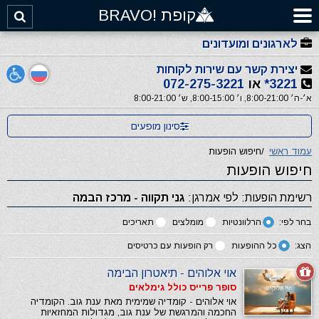
קופת !BRAVO
לארגונים ומועדונים
יצירת קשר עם שירות לקוחות
3221*
או
072-275-3221
א׳-ה׳ 8:00-21:00, ו׳ 8:00-15:00, ש׳ 8:00-21:00
סינון מופעים
עמוד ראשי
/
חיפוש הופעות
חיפוש הופעות
רשימת הופעות: לפי אמרגן:
גני תקווה - מרכז הבמה
בחר לפי:
הרלוונטיות
מומלצים
תאריכים
הצג:
כל ההופעות
רק הופעות עם כרטיסים
אוי אלוהים - תיאטרון הבימה
סופר פרייס כולל גימלאים
אוי אלוהים - קומדיה שמימית מאת ענת גוב. הקומדיה
החכמה והמרגשת של ענת גוב, מגדולות המחזאיות