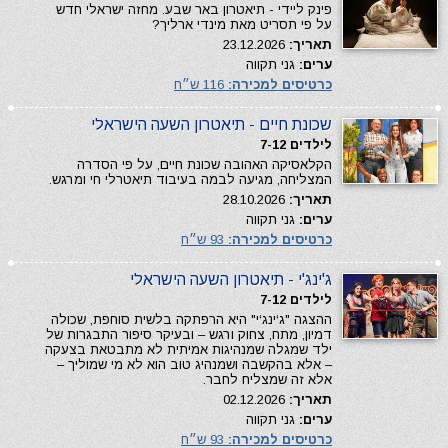
פינק ליידי - תיאטרון באר שבע. מחזה ישראלי חדש
על פי תסריט מאת מינדי ארליך?
תאריך:
23.12.2026
ערים:
גני תקווה
כרטיסים למכירה:
116 ש״ח
שכונת חיים - תיאטרון השעה הישראלי
לילדים 7-12
הקלאסיקה האהובה שכונת חיים, על פי הסדרה
המצליחה, מגיעה לבמה בעיבוד תיאטרלי חי ומרגש.
תאריך:
28.10.2026
ערים:
גני תקווה
כרטיסים למכירה:
93 ש״ח
ג'ינג'י - תיאטרון השעה הישראלי
לילדים 7-12
ההצגה "ג‘ינג‘י" היא הרפתקה בלשית סוחפת, שכולה
דמיון, מתח, צחוק ורגש – ובעיקר סיפור התבגרות של
ילד שמגלה שמנהיגות אמיתית לא מתבטאת בצעקה
– אלא בהקשבה ושמנהיג טוב הוא לא מי שמוליך –
אלא זה שמצליח לחבר.
תאריך:
02.12.2026
ערים:
גני תקווה
כרטיסים למכירה:
93 ש״ח