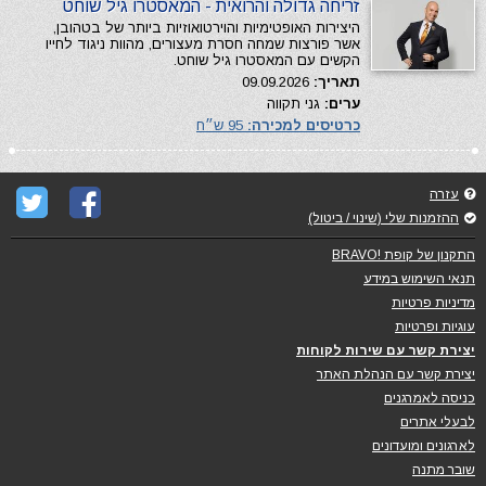
זריחה גדולה והרואית - המאסטרו גיל שוחט
היצירות האופטימיות והוירטואוזיות ביותר של בטהובן,
אשר פורצות שמחה חסרת מעצורים, מהוות ניגוד לחייו
הקשים עם המאסטרו גיל שוחט.
תאריך:
09.09.2026
ערים:
גני תקווה
כרטיסים למכירה:
95 ש״ח
עזרה
ההזמנות שלי (שינוי / ביטול)
התקנון של קופת !BRAVO
תנאי השימוש במידע
מדיניות פרטיות
עוגיות ופרטיות
יצירת קשר עם שירות לקוחות
יצירת קשר עם הנהלת האתר
כניסה לאמרגנים
לבעלי אתרים
לארגונים ומועדונים
שובר מתנה