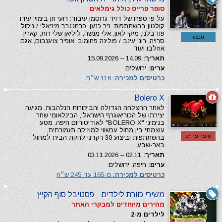
סופר פרייס כולל גימלאים
על פי ספרו של דויד גרוסמן עיבוד: רועי חן בימוי: עידו
קולטון בהשתתפות: ניר כנען, פרחОבר מיניאלי / ניקול
פודבלני, מיקי לאון, אלי מנשה, ליליאן שלי רות, קארין
מבצע
סרויה, רוני עינב / פולינה פחומוב, אופיר צויגנבום, אגם
אוזלבו ועוד
תאריך:
14.09 – 15.09.2026
ערים:
ירושלים
כרטיסים למכירה:
116 ש״ח
Bolero X
לאחר ההצלחה הגדולה והביקורות הנלהבות, מגיעה
יצירתו של הכוריאוגרף הישראלי, הבינלאומי שחר
בנימיני "BOLERO X" לאודיטוריום חיפה. מסע
עוצמתי בין מחול עכשווי למוזיקה תזמורתית,
סופר פרייס
בהשתתפות וביצוע 30 רקדני להקת הבית למחול
באר-שבע.
תאריך:
02.11 – 03.11.2026
ערים:
חיפה, ירושלים
כרטיסים למכירה:
מ-165 עד 245 ש״ח
משירי כוורת לילדים - פסטיבל סוף הקיץ
מחירים מיוחדים למבקרי האתר
לילדים מ-2