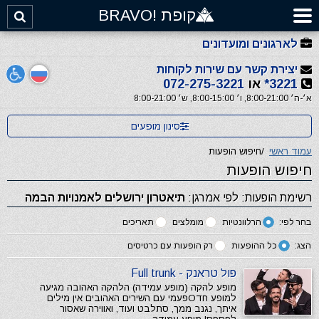
קופת !BRAVO
לארגונים ומועדונים
יצירת קשר עם שירות לקוחות
3221*
או
072-275-3221
א׳-ה׳ 8:00-21:00, ו׳ 8:00-15:00, ש׳ 8:00-21:00
סינון מופעים
עמוד ראשי
/
חיפוש הופעות
חיפוש הופעות
רשימת הופעות: לפי אמרגן:
תיאטרון ירושלים לאמנויות הבמה
בחר לפי:
הרלוונטיות
מומלצים
תאריכים
הצג:
כל ההופעות
רק הופעות עם כרטיסים
פול טראנק - Full trunk
מופע להקה (מופע עמידה) הלהקה האהובה מגיעה
למופע חדОפעמי עם השירים האהובים אין מילים
איתך, נגנב ממך, סתלבט ועוד, ואווירה שאסור