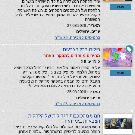
שירי הלהקה המצליחה בתולדות ישראל מושרים
ומוגשים לילדים בליווי סיפורים ואנקדוטות על חברי
מבצע
הלהקה ועל הטקסטים המלהיבים. חשיפה ראשונית
לקהל הצעיר לאבות המזון במוזיקה הישראלית. לכל
המשפחה
תאריך:
27.08.2026
ערים:
ירושלים
כרטיסים למכירה:
86 ש״ח
פילים בכל הצבעים
מחירים מיוחדים למבקרי האתר
לילדים 2-5
על פי ספרו האהוב של אמי רובינגר "פיל מרקד ויוצא
במחול, חלמתי על פיל בצבע... פיל מנגן שיודע
מבצע
לשרוק, חלמתי על פיל בצבע..." הסיפור הקלאסי
מקבל חיים על הבמה בהפקה מוזיקלית וצבעונית
המעניקה לילדים הצצה לעולם מלא פילים!
תאריך:
25.08.2026
ערים:
ירושלים
כרטיסים למכירה:
86 ש״ח
חמש מהכוכבות הגדולות של הלהקות
הצבאיות בימי הזוהר
חמש מהכוכבות הגדולות של הלהקות הצבאיות בימי
הזוהר במיטב להיטיהן בהשתתפות: שלומית אהרון,