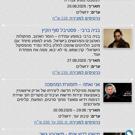
לפספס! מופע עמידה
תאריך:
26.08.2026
ערים:
ירושלים
כרטיסים למכירה:
116 ש״ח
בניה ברבי - פסטיבל סוף הקיץ
בניה ברבי במופע עמידה – הזמר האהוב, מהקולות
האהובים והמרגשים בישראל, מגיע למופע מיוחד עם
מיטב הלהיטים שהפכו לחלק בלתי נפרד מהפסקול
הישראלי: קרן שמש, מי לא יבוא, ממה את מפחדת
ועוד.
תאריך:
27.08.2026
ערים:
ירושלים
כרטיסים למכירה:
116 ש״ח
אני ואתה – תזמורת המהפכה
פרשנות מוזיקלית חדשה ליצירתו של אריק איינשטיין
באמצעות יצירות חדשות ועיבודים מקוריים תוך שזירת
דגימות וידאו וסאונד מתוך סרטים, הופעות, קליפים
ומערכונים.
תאריך:
29.08 – 03.09.2026
ערים:
קיבוץ יגור, ירושלים
כרטיסים למכירה:
מ-201 עד 236 ש״ח
מישהו לרוץ איתו - תיאטרון גשר