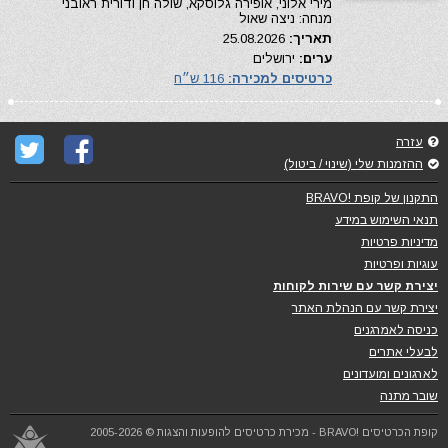
מירי אלוני, אופירה גלוסקא, שולה חן ודורית ראובני
מנחה: ניצה שאול
תאריך:
25.08.2026
ערים:
ירושלים
כרטיסים למכירה:
116 ש״ח
עזרה
ההזמנות שלי (שינוי / ביטול)
התקנון של קופת !BRAVO
תנאי השימוש במידע
מדיניות פרטיות
עוגיות ופרטיות
יצירת קשר עם שירות לקוחות
יצירת קשר עם הנהלת האתר
כניסה לאמרגנים
לבעלי אתרים
לארגונים ומועדונים
שובר מתנה
קופת הכרטיסים !BRAVO - מכירת כרטיסים להופעות והצגות © 2005-2026