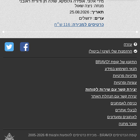
מירי אלוני, אופירה גלוסקא, שולה חן ודורית ראובני
מנחה: ניצה שאול
תאריך:
25.08.2026
ערים:
ירושלים
כרטיסים למכירה:
116 ש״ח
עזרה
ההזמנות שלי (שינוי / ביטול)
התקנון של קופת !BRAVO
תנאי השימוש במידע
מדיניות פרטיות
עוגיות ופרטיות
יצירת קשר עם שירות לקוחות
יצירת קשר עם הנהלת האתר
כניסה לאמרגנים
לבעלי אתרים
לארגונים ומועדונים
שובר מתנה
קופת הכרטיסים !BRAVO - מכירת כרטיסים להופעות והצגות © 2005-2026