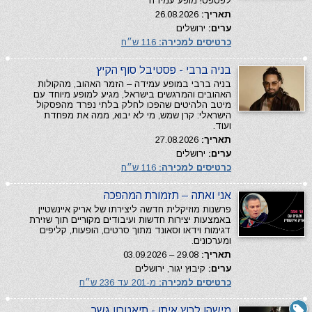
לפספס! מופע עמידה
תאריך:
26.08.2026
ערים:
ירושלים
כרטיסים למכירה:
116 ש״ח
בניה ברבי - פסטיבל סוף הקיץ
בניה ברבי במופע עמידה – הזמר האהוב, מהקולות
האהובים והמרגשים בישראל, מגיע למופע מיוחד עם
מיטב הלהיטים שהפכו לחלק בלתי נפרד מהפסקול
הישראלי: קרן שמש, מי לא יבוא, ממה את מפחדת
ועוד.
תאריך:
27.08.2026
ערים:
ירושלים
כרטיסים למכירה:
116 ש״ח
אני ואתה – תזמורת המהפכה
פרשנות מוזיקלית חדשה ליצירתו של אריק איינשטיין
באמצעות יצירות חדשות ועיבודים מקוריים תוך שזירת
דגימות וידאו וסאונד מתוך סרטים, הופעות, קליפים
ומערכונים.
תאריך:
29.08 – 03.09.2026
ערים:
קיבוץ יגור, ירושלים
כרטיסים למכירה:
מ-201 עד 236 ש״ח
מישהו לרוץ איתו - תיאטרון גשר