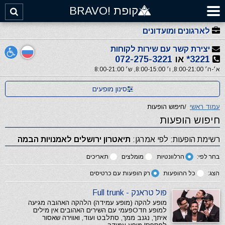
קופת !BRAVO
לארגונים ומועדונים
יצירת קשר עם שירות לקוחות
3221*
או
072-275-3221
א׳-ה׳ 8:00-21:00, ו׳ 8:00-15:00, ש׳ 8:00-21:00
סינון מופעים
עמוד ראשי
/
חיפוש הופעות
חיפוש הופעות
רשימת הופעות: לפי אמרגן:
תיאטרון ירושלים לאמנויות הבמה
בחר לפי:
הרלוונטיות
מומלצים
תאריכים
הצג:
כל ההופעות
רק הופעות עם כרטיסים
פול טראנק - Full trunk
מופע להקה (מופע עמידה) הלהקה האהובה מגיעה
למופע חדОפעמי עם השירים האהובים אין מילים
איתך, נגנב ממך, סתלבט ועוד, ואווירה שאסור