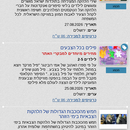
שירי הלהקה המצליחה בתולדות ישראל מושרים
ומוגשים לילדים בליווי סיפורים ואנקדוטות על חברי
מבצע
הלהקה ועל הטקסטים המלהיבים. חשיפה ראשונית
לקהל הצעיר לאבות המזון במוזיקה הישראלית. לכל
המשפחה
תאריך:
27.08.2026
ערים:
ירושלים
כרטיסים למכירה:
86 ש״ח
פילים בכל הצבעים
מחירים מיוחדים למבקרי האתר
לילדים 2-5
על פי ספרו האהוב של אמי רובינגר "פיל מרקד ויוצא
במחול, חלמתי על פיל בצבע... פיל מנגן שיודע
מבצע
לשרוק, חלמתי על פיל בצבע..." הסיפור הקלאסי
מקבל חיים על הבמה בהפקה מוזיקלית וצבעונית
המעניקה לילדים הצצה לעולם מלא פילים!
תאריך:
25.08.2026
ערים:
ירושלים
כרטיסים למכירה:
86 ש״ח
חמש מהכוכבות הגדולות של הלהקות
הצבאיות בימי הזוהר
חמש מהכוכבות הגדולות של הלהקות הצבאיות בימי
הזוהר במיטב להיטיהן בהשתתפות: שלומית אהרון,