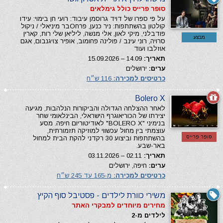
סופר פרייס כולל גימלאים
על פי ספרו של דויד גרוסמן עיבוד: רועי חן בימוי: עידו
קולטון בהשתתפות: ניר כנען, פרחОבר מיניאלי / ניקול
פודבלני, מיקי לאון, אלי מנשה, ליליאן שלי רות, קארין
מבצע
סרויה, רוני עינב / פולינה פחומוב, אופיר צויגנבום, אגם
אוזלבו ועוד
תאריך:
14.09 – 15.09.2026
ערים:
ירושלים
כרטיסים למכירה:
116 ש״ח
Bolero X
לאחר ההצלחה הגדולה והביקורות הנלהבות, מגיעה
יצירתו של הכוריאוגרף הישראלי, הבינלאומי שחר
בנימיני "BOLERO X" לאודיטוריום חיפה. מסע
עוצמתי בין מחול עכשווי למוזיקה תזמורתית,
סופר פרייס
בהשתתפות וביצוע 30 רקדני להקת הבית למחול
באר-שבע.
תאריך:
02.11 – 03.11.2026
ערים:
חיפה, ירושלים
כרטיסים למכירה:
מ-165 עד 245 ש״ח
משירי כוורת לילדים - פסטיבל סוף הקיץ
מחירים מיוחדים למבקרי האתר
לילדים מ-2