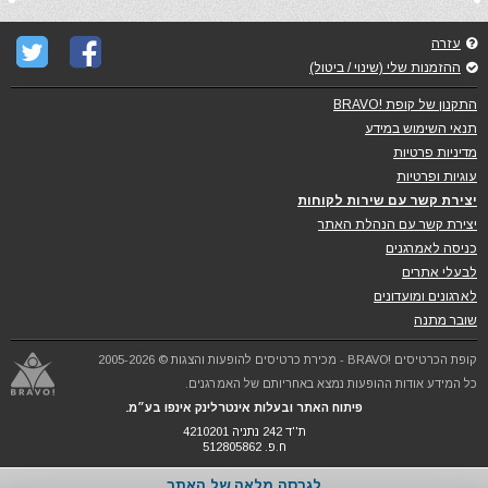
עזרה
ההזמנות שלי (שינוי / ביטול)
התקנון של קופת !BRAVO
תנאי השימוש במידע
מדיניות פרטיות
עוגיות ופרטיות
יצירת קשר עם שירות לקוחות
יצירת קשר עם הנהלת האתר
כניסה לאמרגנים
לבעלי אתרים
לארגונים ומועדונים
שובר מתנה
קופת הכרטיסים !BRAVO - מכירת כרטיסים להופעות והצגות © 2005-2026
כל המידע אודות ההופעות נמצא באחריותם של האמרגנים.
פיתוח האתר ובעלות אינטרלינק אינפו בע״מ.
ת''ד 242 נתניה 4210201
ח.פ. 512805862
לגרסה מלאה של האתר