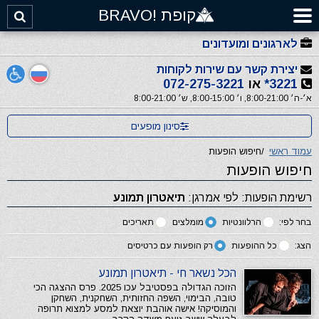
קופת !BRAVO
לארגונים ומועדונים
יצירת קשר עם שירות לקוחות
3221*
או
072-275-3221
א׳-ה׳ 8:00-21:00, ו׳ 8:00-15:00, ש׳ 8:00-21:00
סינון מופעים
עמוד ראשי
/
חיפוש הופעות
חיפוש הופעות
רשימת הופעות: לפי אמרגן:
תיאטרון תמונע
בחר לפי:
הרלוונטיות
מומלצים
תאריכים
הצג:
כל ההופעות
רק הופעות עם כרטיסים
הכל נשאר חי - תיאטרון תמונע
הזוכה הגדולה בפסטיבל עכו 2025. פרס ההצגה הכי
טובה, הבימוי, השפה החזותית, השחקנית, השחקן
והמוסיקה! אישה אוהבת יוצאת למסע למצוא תרופה