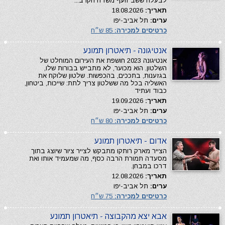
לבעלה ששב זועף משדה הקרב...
תאריך:
18.08.2026
ערים:
תל אביב-יפו
כרטיסים למכירה:
85 ש״ח
אנטיגונה - תיאטרון תמונע
אנטיגונה 2023 חושפת את העירום המוחלט של
השלטון. הוא מכוער, לא מתבייש בבורות שלו,
בגזענות, בתככים, בהכפשות. שלטון שלוקח את
האשליה בכל מה ששלטון צריך לתת: שייכות, ביטחון,
כבוד ועתיד
תאריך:
19.09.2026
ערים:
תל אביב-יפו
כרטיסים למכירה:
80 ש״ח
אדום - תיאטרון תמונע
הצייר מארק רותקו מתבקש לצייר ציור שיוצג בתוך
מסעדה תמורת הרבה כסף, מה שמעמיד אותו ואת
דרכו במבחן.
תאריך:
12.08.2026
ערים:
תל אביב-יפו
כרטיסים למכירה:
75 ש״ח
אבא יצא מהקבוצה - תיאטרון תמונע