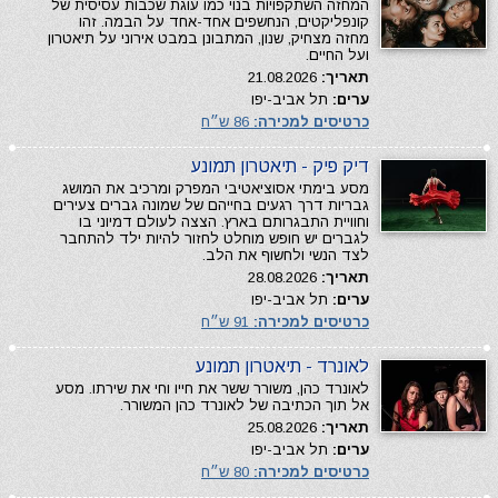
המחזה השתקפויות בנוי כמו עוגת שכבות עסיסית של
קונפליקטים, הנחשפים אחד-אחד על הבמה. זהו
מחזה מצחיק, שנון, המתבונן במבט אירוני על תיאטרון
ועל החיים.
תאריך:
21.08.2026
ערים:
תל אביב-יפו
כרטיסים למכירה:
86 ש״ח
דיק פיק - תיאטרון תמונע
מסע בימתי אסוציאטיבי המפרק ומרכיב את המושג
גבריות דרך רגעים בחייהם של שמונה גברים צעירים
וחוויית התבגרותם בארץ. הצצה לעולם דמיוני בו
לגברים יש חופש מוחלט לחזור להיות ילד להתחבר
לצד הנשי ולחשוף את הלב.
תאריך:
28.08.2026
ערים:
תל אביב-יפו
כרטיסים למכירה:
91 ש״ח
לאונרד - תיאטרון תמונע
לאונרד כהן, משורר ששר את חייו וחי את שירתו. מסע
אל תוך הכתיבה של לאונרד כהן המשורר.
תאריך:
25.08.2026
ערים:
תל אביב-יפו
כרטיסים למכירה:
80 ש״ח