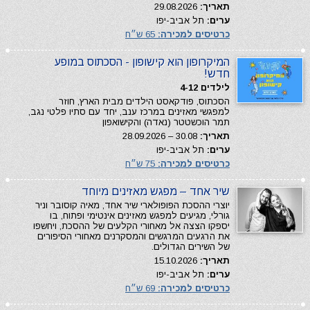
תאריך:
29.08.2026
ערים:
תל אביב-יפו
כרטיסים למכירה:
65 ש״ח
המיקרופון הוא קישופון - הסכתוס במופע
חדש!
לילדים 4-12
הסכתוס, פודקאסט הילדים מבית הארץ, חוזר
למפגשי מאזינים במרכז ענב, יחד עם סתיו פלטי נגב,
תמר הוכשטטר (נאדה) והקישואפון
תאריך:
30.08 – 28.09.2026
ערים:
תל אביב-יפו
כרטיסים למכירה:
75 ש״ח
שיר אחד – מפגש מאזינים מיוחד
יוצרי ההסכת הפופולארי שיר אחד, מאיה קוסובר וניר
גורלי, מגיעים למפגש מאזינים אינטימי ופתוח, בו
יספקו הצצה אל מאחורי הקלעים של ההסכת, ויחשפו
את הרגעים המרגשים והמסקרנים מאחורי הסיפורים
של השירים הגדולים.
תאריך:
15.10.2026
ערים:
תל אביב-יפו
כרטיסים למכירה:
69 ש״ח