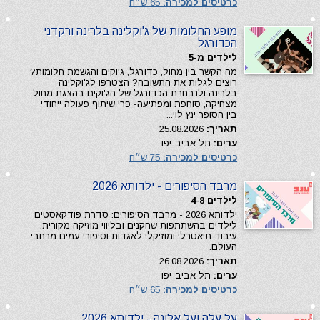
כרטיסים למכירה:
65 ש״ח
מופע החלומות של ג'וקלינה בלרינה ורקדני
הכדורגל
לילדים מ-5
מה הקשר בין מחול, כדורגל, ג'וקים והגשמת חלומות?
רוצים לגלות את התשובה? הצטרפו לג'וקלינה
בלרינה ולנבחרת הכדורגל של הג'וקים בהצגת מחול
מצחיקה, סוחפת ומפתיעה- פרי שיתוף פעולה ייחודי
בין הסופר ינץ לוי...
תאריך:
25.08.2026
ערים:
תל אביב-יפו
כרטיסים למכירה:
75 ש״ח
מרבד הסיפורים - ילדותא 2026
לילדים 4-8
ילדותא 2026 - מרבד הסיפורים: סדרת פודקאסטים
לילדים בהשתתפות שחקנים ובליווי מוזיקה מקורית.
עיבוד תיאטרלי ומוזיקלי לאגדות וסיפורי עמים מרחבי
העולם.
תאריך:
26.08.2026
ערים:
תל אביב-יפו
כרטיסים למכירה:
65 ש״ח
על עלה ועל אלונה - ילדותא 2026