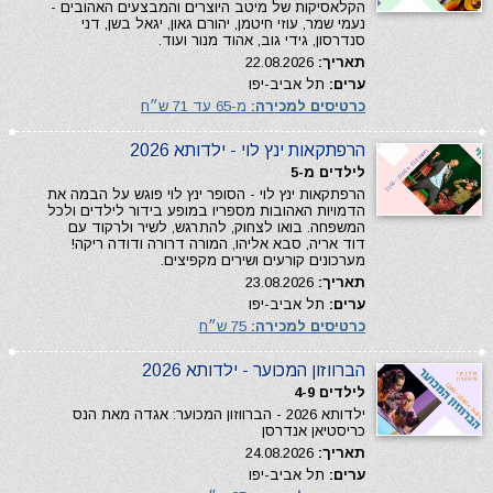
הקלאסיקות של מיטב היוצרים והמבצעים האהובים -
נעמי שמר, עוזי חיטמן, יהורם גאון, יגאל בשן, דני
סנדרסון, גידי גוב, אהוד מנור ועוד.
תאריך:
22.08.2026
ערים:
תל אביב-יפו
כרטיסים למכירה:
מ-65 עד 71 ש״ח
הרפתקאות ינץ לוי - ילדותא 2026
לילדים מ-5
הרפתקאות ינץ לוי - הסופר ינץ לוי פוגש על הבמה את
הדמויות האהובות מספריו במופע בידור לילדים ולכל
המשפחה. בואו לצחוק, להתרגש, לשיר ולרקוד עם
דוד אריה, סבא אליהו, המורה דרורה ודודה ריקה!
מערכונים קורעים ושירים מקפיצים.
תאריך:
23.08.2026
ערים:
תל אביב-יפו
כרטיסים למכירה:
75 ש״ח
הברווזון המכוער - ילדותא 2026
לילדים 4-9
ילדותא 2026 - הברווזון המכוער: אגדה מאת הנס
כריסטיאן אנדרסן
תאריך:
24.08.2026
ערים:
תל אביב-יפו