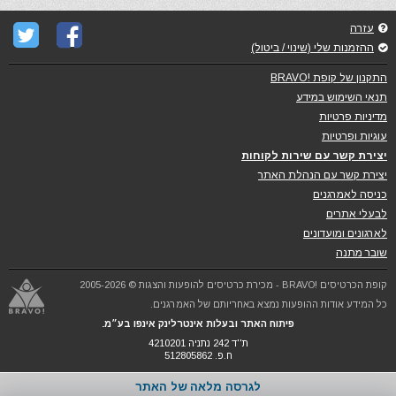
עזרה
ההזמנות שלי (שינוי / ביטול)
התקנון של קופת !BRAVO
תנאי השימוש במידע
מדיניות פרטיות
עוגיות ופרטיות
יצירת קשר עם שירות לקוחות
יצירת קשר עם הנהלת האתר
כניסה לאמרגנים
לבעלי אתרים
לארגונים ומועדונים
שובר מתנה
קופת הכרטיסים !BRAVO - מכירת כרטיסים להופעות והצגות © 2005-2026
כל המידע אודות ההופעות נמצא באחריותם של האמרגנים.
פיתוח האתר ובעלות אינטרלינק אינפו בע״מ.
ת''ד 242 נתניה 4210201
ח.פ. 512805862
לגרסה מלאה של האתר