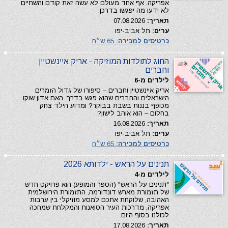
אפריקה. אף אחד מעולם לא עשה זאת קודם והשתיים
לא ידעו מה יפגשו בדרכן.
תאריך:
07.08.2026
ערים:
תל אביב-יפו
כרטיסים למכירה:
65 ש״ח
החוג לתולדות המוזיקה - אריק איינשטיין
וחברים
לילדים מ-6
אריק איינשטיין וחברים – סיפורו של גדול הזמרים
הישראלים והחברים שהוא פגש בדרך. האם אדון שוקו
מכופף בננות בשבת בבוקר? ומדוע הילד צחק
בחלום – הוא אוהב לישון?
תאריך:
16.08.2026
ערים:
תל אביב-יפו
כרטיסים למכירה:
65 ש״ח
תנינים על הראש - ילדותא 2026
לילדים מ-4
"תנינים על הראש" (הספר והמופע) הוא פרויקט חדש
של תזמורת מארש דונדורמה, התזמורת הירושלמית
האהובה, שלוקחת אתכם למסע מוזיקלי בין ערבות
אפריקה, מדרכות העיר הסואנות והמקלחת שמחכה
לכולנו בסוף היום.
תאריך:
17.08.2026