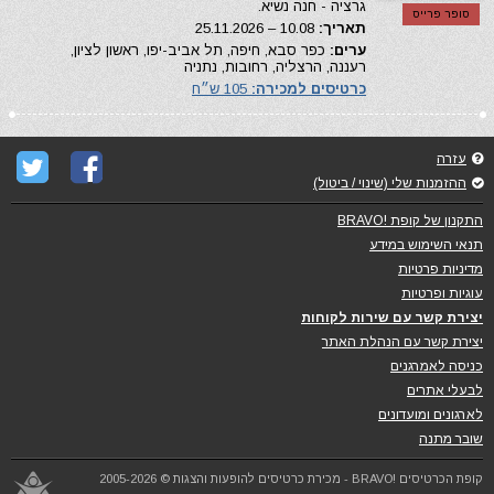
גרציה - חנה נשיא.
סופר פרייס
תאריך:
10.08 – 25.11.2026
ערים:
כפר סבא, חיפה, תל אביב-יפו, ראשון לציון,
רעננה, הרצליה, רחובות, נתניה
כרטיסים למכירה:
105 ש״ח
עזרה
ההזמנות שלי (שינוי / ביטול)
התקנון של קופת !BRAVO
תנאי השימוש במידע
מדיניות פרטיות
עוגיות ופרטיות
יצירת קשר עם שירות לקוחות
יצירת קשר עם הנהלת האתר
כניסה לאמרגנים
לבעלי אתרים
לארגונים ומועדונים
שובר מתנה
קופת הכרטיסים !BRAVO - מכירת כרטיסים להופעות והצגות © 2005-2026