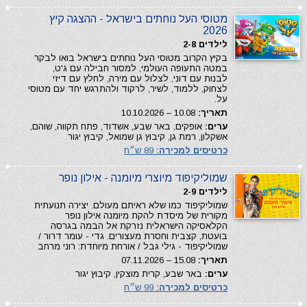
מטוסי העל נוחתים בישראל - ההצגה קיץ
2026
לילדים 2-8
בקיץ הקרוב מטוסי העל נוחתים בישראל בואו לבקר
במטה התעופה העולמי, למסור חבילה עם ג'ט,
לבנות עם דוני, לצלול עם מירה, לחלץ עם דיזי
לצחוק, ללמוד, לשיר, לרקוד ולהתרגש יחד עם מטוסי
על.
תאריך:
10.08 – 10.10.2026
ערים:
אופקים, באר שבע, אשדוד, פתח תקווה, שוהם,
אשקלון, רמת גן, קיבוץ גן שמואל, קיבוץ יגור
כרטיסים למכירה:
89 ש״ח
שמוליקיפוד מיוצרי מיומנה - אילון נופר
לילדים 2-9
שמוליקיפוד כמו שלא ראיתם מעולם. יצירה תנועתית
מקורית של מיסדת להקת מיומנה אילון נופר
הקלאסיקה הישראלית נזרקת אל הבמה בגרסה
בועטת, קצבית וחסרת מעצורים. גדי - עומר דרור /
שמוליקיפוד - גילי גבל / אורחת מיוחדת: רוני מרחב
תאריך:
15.08 – 07.11.2026
ערים:
באר שבע, קרית מוצקין, קיבוץ יגור
כרטיסים למכירה:
99 ש״ח