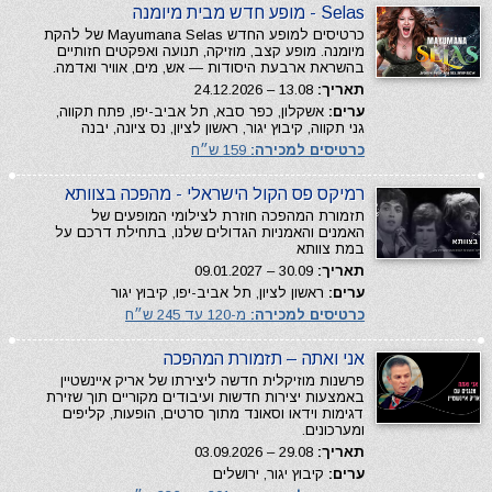
Selas - מופע חדש מבית מיומנה
כרטיסים למופע החדש Mayumana Selas של להקת
מיומנה. מופע קצב, מוזיקה, תנועה ואפקטים חזותיים
בהשראת ארבעת היסודות — אש, מים, אוויר ואדמה.
תאריך:
13.08 – 24.12.2026
ערים:
אשקלון, כפר סבא, תל אביב-יפו, פתח תקווה,
גני תקווה, קיבוץ יגור, ראשון לציון, נס ציונה, יבנה
כרטיסים למכירה:
159 ש״ח
רמיקס פס הקול הישראלי - מהפכה בצוותא
תזמורת המהפכה חוזרת לצילומי המופעים של
האמנים והאמניות הגדולים שלנו, בתחילת דרכם על
במת צוותא
תאריך:
30.09 – 09.01.2027
ערים:
ראשון לציון, תל אביב-יפו, קיבוץ יגור
כרטיסים למכירה:
מ-120 עד 245 ש״ח
אני ואתה – תזמורת המהפכה
פרשנות מוזיקלית חדשה ליצירתו של אריק איינשטיין
באמצעות יצירות חדשות ועיבודים מקוריים תוך שזירת
דגימות וידאו וסאונד מתוך סרטים, הופעות, קליפים
ומערכונים.
תאריך:
29.08 – 03.09.2026
ערים:
קיבוץ יגור, ירושלים