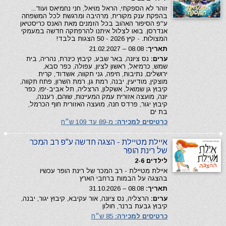
זוהר לא הספקתי, הראל מויאל, חני נחמיאס ועוד...
בהפקת ענק מקורית, מרהיבה ומרגשת לכל המשפחה
ע''פ הסיפור האהוב בכל הזמנים מאת האנס כריסטיאן
אנדרסן. בואו לצלול איתנו להרפתקה חדשה במעמקי
המצולות. - קיץ 2026 - 50 הצגות בלבד!
תאריך:
08.08 – 21.02.2027
ערים:
נס ציונה, באר שבע, קיבוץ כינרת, נהריה, בית
שמש, כרמיאל, ראשון לציון, עפולה, כפר סבא,
ירושלים, נתיבות, חיפה, גני תקווה, אשדוד, קרית
מוצקין, מודיעין, יבנה, רמת גן, רמת השרון, פתח תקווה,
קיבוץ גן שמואל, אשקלון, הרצליה, תל אביב-יפו, כפר
יונה, מועצה אזורית עמק המעיינות, שוהם, רעננה,
קיבוץ יגור, פרדס חנה, מועצה האזורית חוף הכרמל,
בת ים
כרטיסים למכירה:
מ-89 עד 109 ש״ח
איילת מטיילת - הצגה חדשה ע"פ רב המכר
של רינת הופר
לילדים 2-6
איילת מטיילת - רב המכר של רינת הופר עכשיו
בהצגה על הבמות ברחבי הארץ
תאריך:
08.08 – 31.10.2026
ערים:
הרצליה, נס ציונה, אור עקיבא, קיבוץ יגור, יבנה,
קיבוץ גבעת ברנר, חולון
כרטיסים למכירה:
85 ש״ח