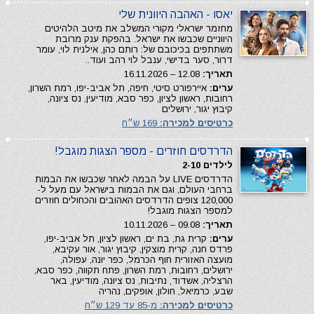
יאסו - האהבה היוונית שלי
מחזמר ישראלי מקורי המשלב את מיטב הלהיטים
היווניים שכבשו את ישראל. בהפקת ענק מרובת
משתתפים בכיכובם של: רותם כהן, אילנית לוי, עומר
דרור, סער בדישי, ענבל לוי רהב ועוד..
תאריך:
12.08 – 16.11.2026
ערים:
איירפורט סיטי, חיפה, תל אביב-יפו, רמת השרון,
רחובות, ראשון לציון, כפר סבא, מודיעין, נס ציונה,
קיבוץ יגור, ירושלים
כרטיסים למכירה:
169 ש״ח
הדרדסים חוזרים - מספר הצגות מוגבל!
לילדים 2-10
הדרדסים LIVE על הבמה לאחר שכבשו את הבמות
ברחבי העולם, וגם את הבמות בישראל עם מעל ל-
120,000 צופים הדרדסים האהובים והכחולים חוזרים
למספר הצגות מוגבל!
תאריך:
09.08 – 10.11.2026
ערים:
קרית גת, בת ים, ראשון לציון, תל אביב-יפו,
פרדס חנה, קרית מוצקין, קיבוץ יגור, אור עקיבא,
מועצה האזורית חוף הכרמל, כפר יונה, עפולה,
ירושלים, רחובות, רמת השרון, פתח תקווה, כפר סבא,
הרצליה, אשדוד, נתיבות, נס ציונה, מודיעין, באר
שבע, כרמיאל, חולון, אופקים, נהריה
כרטיסים למכירה:
מ-85 עד 129 ש״ח