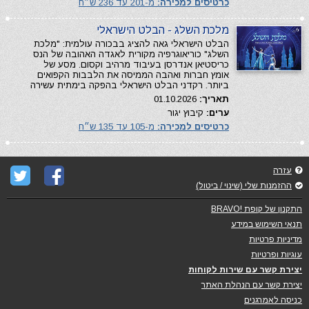
כרטיסים למכירה:
מ-201 עד 236 ש״ח
מלכת השלג - הבלט הישראלי
הבלט הישראלי גאה להציג בבכורה עולמית: "מלכת
השלג" כוריאוגרפיה מקורית לאגדה האהובה של הנס
כריסטיאן אנדרסן בעיבוד מרהיב וקסום. מסע של
אומץ חברות ואהבה הממיסה את הלבבות הקפואים
ביותר. רקדני הבלט הישראלי בהפקה בימתית עשירה
תאריך:
01.10.2026
ערים:
קיבוץ יגור
כרטיסים למכירה:
מ-105 עד 135 ש״ח
עזרה
ההזמנות שלי (שינוי / ביטול)
התקנון של קופת !BRAVO
תנאי השימוש במידע
מדיניות פרטיות
עוגיות ופרטיות
יצירת קשר עם שירות לקוחות
יצירת קשר עם הנהלת האתר
כניסה לאמרגנים